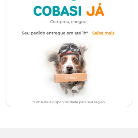
se necessário.
Recomendações de uso e segurança
Não utilizar em superfícies sensíveis sem realizar teste prévio em
pequena área escondida. Evitar contato com os olhos e com a pele
por tempo prolongado. Não ingerir. Em caso de contato com os
olhos, lavar imediatamente com água em abundância. Manter
fora do alcance de crianças e animais domésticos. Não reutilizar a
embalagem vazia. Conservar em local fresco e ao abrigo da luz
solar.
Composição
Amida óxida, álcool laurílico etoxilado, solventes, acidulante,
sequestrante, fragrância, conservante e veículo.
O
Multiuso Uau Perfumes Chá Branco
está disponível com
excelente custo-benefício para quem busca eficiência e
perfumação prolongada na limpeza do dia a dia. Você pode
comprar pelo app, loja física ou site da Cobasi, aproveitando
facilidades como a entrega rápida do
Cobasi Já
e os benefícios
exclusivos do
Programa Amigo Cobasi
.