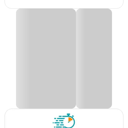
Gênero
Unissex
Multiuso Uau Perfumes Chá Branco
O
Multiuso Uau Perfumes
alia alto poder de limpeza à
tecnologia inovadora de perfumação, proporcionando ambientes
limpos, higienizados e com fragrância agradável e duradoura de
floral suave. Desenvolvido para facilitar a rotina de limpeza,
remove sujeiras do dia a dia enquanto perfuma suavemente o
ambiente, deixando uma sensação de frescor e bem-estar.
Produto destinado à
limpeza geral de superfícies laváveis
,
combinando eficiência na remoção de sujeiras com ação
perfumante prolongada. Possui fácil aplicação, bom rendimento e
fragrância agradável que contribui para a sensação de ambiente
limpo e higienizado.
Modo de uso
Aplique o produto diretamente sobre a superfície a ser limpa ou
com auxílio de um pano úmido. Espalhe de forma uniforme, deixe
agir por alguns instantes e remova com pano limpo ou enxágue,