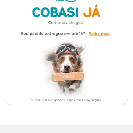
Veja todos os produtos com ótimas condições pelo site, app ou em
uma das lojas físicas.
Marca
Zee.Dog Kitchen
Ingredientes
Gênero
Unissex
Carne de frango, batata, cenoura, arroz integral, mandioquinha,
água, ervas e extratos naturais antioxidantes.
Níveis de garantia
950
Umidade (máx.)
g/kg
Proteína bruta (mín.)
25 g/kg
Extrato etéreo(mín.)
3 g/kg
10
Matéria Fibrosa (máx.)
mg/kg