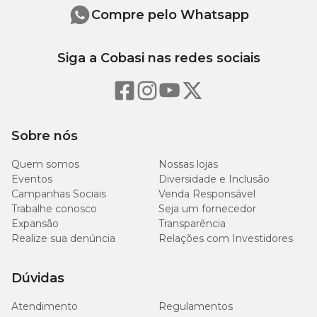
Compre pelo Whatsapp
6
Matéria Mineral (máx.)
mg/kg
Siga a Cobasi nas redes sociais
200
Cálcio (mín.)
mg/kg
600
Cálcio (máx.)
mg/kg
Sobre nós
Quem somos
Nossas lojas
300
Fósforo (mín.)
mg/kg
Eventos
Diversidade e Inclusão
Campanhas Sociais
Venda Responsável
Trabalhe conosco
Seja um fornecedor
Expansão
Transparência
Realize sua denúncia
Relações com Investidores
Dúvidas
Atendimento
Regulamentos