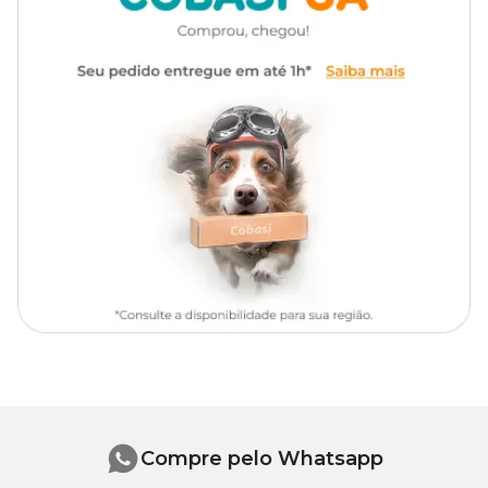
durante 3 dias consecutivos repetindo após 15 dias.
Contraindicações
Não administrar em gatos com idade inferior a 6 semanas de idade
e em fêmeas prenhes.
Composição
Cada seringa contém:
Febantel: 0,122 g
Praziquentel: 3,6 g
Excipiente q.s.p.: 3,6 g
Compre pelo Whatsapp