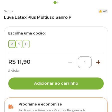
Sanro
4.8
Luva Látex Plus Multiuso Sanro P
Escolha uma opção:
P
M
G
R$ 11,90
1
à vista
Adicionar ao carrinho
Programe e economize
Facilite sua rotina com a Compra Programada