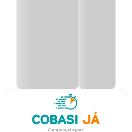
A
Luva Látex Plus Sanro
foi especialmente desenvolvida para
Material
Algodão
atender as necessidades de pessoas que trabalham com serviços
domésticos e jardinagem, sendo uma ótima opção para proteger
sua pele de fatores externos.
Sua composição em látex natural proporciona muita qualidade e
um
preço
especial, de modo que atenda todas as suas
necessidades.
Diferencial
Confeccionado em látex natural possui o interior flocado para
maior absorção de suor e palma antiderrapante tendo melhor
aderência em superfícies lisas.
Aplicações
Produzido para atender em tarefas que necessitem de proteção
mecânica e/ou química nos seguintes segmentos de conservação e
limpeza, uso doméstico, construção civil, jardinagem, serviços
gerais, agroindústria, manuseio de produtos químicos e serviços de