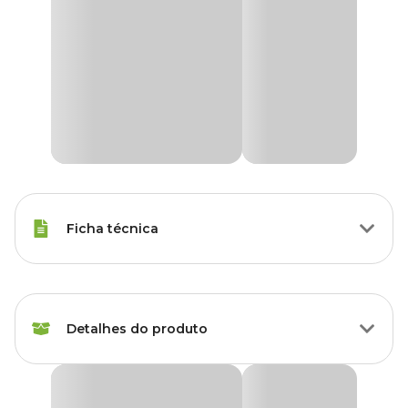
Ficha técnica
Marca
Sanro
Detalhes do produto
Cor
Laranja
Gênero
Unissex
Luva Látex Plus Sanro