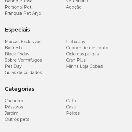
Banho e Tosa
Veterinário
Personal Pet
Adoção
Franquia Pet Anjo
Especiais
Marcas Exclusivas
Linha Joy
Biofresh
Cupom de desconto
Black Friday
Ciclo das pulgas
Sobre Vermífugos
Gran Plus
Pet Day
Minha Loja Cobasi
Guias de cuidados
Categorias
Cachorro
Gato
Pássaros
Casa
Jardim
Peixes
Outros pets