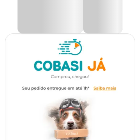
Lixeira Trium Ou
é leve, fácil de transportar e de limpar,
assegurando resistência e estabilidade para o uso diário. Seu design
moderno combina com diversos ambientes, tornando-a a escolha
ideal para quem busca uma lixeira funcional e estilosa, ajudando a
otimizar o espaço e manter tudo organizado.
Só aqui na Cobasi você encontra a
Lixeira com Pedal Trium
Chumbo Ou com preço
especial. Compre pelo site, app ou em
uma de nossas lojas.
Medidas aproximadas
Capacidade
Comprimento
Largura
Altura
6 L
51,5 cm
51 cm
27 cm
12 L
51,5 cm
45,5 cm
34 cm