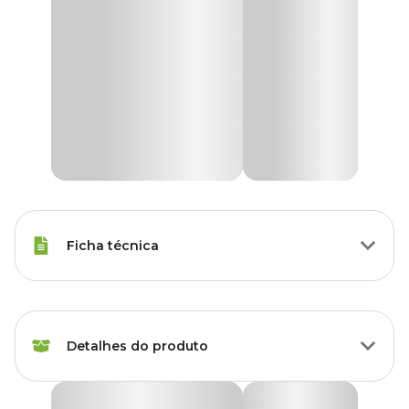
Ficha técnica
Marca
Sanol
Detalhes do produto
Gênero
Unissex
Fragrância
Pétalas de Rosa
Limpador Perfumado Sanol Rose Petals