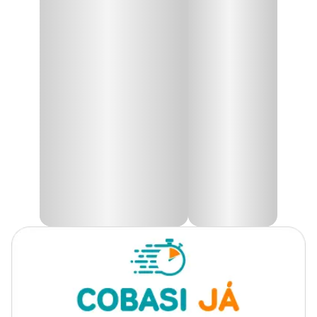
Proporcionando limpeza e perfume duradouro, o
Limpador
Apresentação
500 ml
Perfumado Sanol Rose Petals
é ideal para aplicações
domésticas. Podendo ser aplicado em pisos, azulejos e vasos
sanitários.
Linha
Limpador de Superfície
O limpador deixará sua casa mais aconchegante por contar com
uma fragrância de pétalas de rosas.
Encontre a maior variedade de limpadores para sua casa como o
Limpador Perfumado Sanol Rose Petals com preço
especial. Compre pelo site, app ou em uma de nossas lojas.
Modo de Uso
Basta aplicar algumas gotas diretamente em um pano úmido ou
esponja e aplicar no local desejado, ou diluir em uma quantidade
de água e usar como um limpador comum.