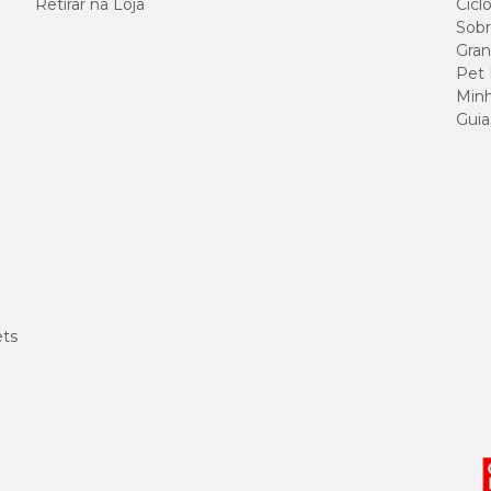
Retirar na Loja
Cicl
Sobr
para evitar manchas;
Gran
onge da luz do sol;
Pet
alcance de crianças e animais de estimação.
Minh
Guia
ets