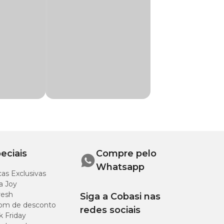
e alta qualidade
eciais
Compre pelo
Whatsapp
as Exclusivas
a Joy
resh
Siga a Cobasi nas
om de desconto
redes sociais
k Friday