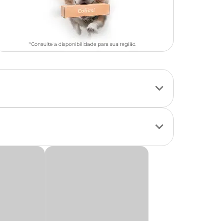
ante e duradoura,
 garantindo maior
r!