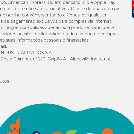
lub, American Express; Boleto bancário; Elo e Apple Pay.
m nosso site não são cumulativos. Diante de duas ou mais
melhor lhe convém, isentando a Cobasi de qualquer
es de pagamento exclusivos para compras via internet,
e promoções são válidas apenas para produtos vendidos e
alores no site, o valor válido é o do carrinho de compras.
suas informações pessoais e financeiras.
asi.
NDUSTRIALIZADOS S.A.
sar Coimbra, nº 210, Galpão A - Alphaville Industrial,
utos