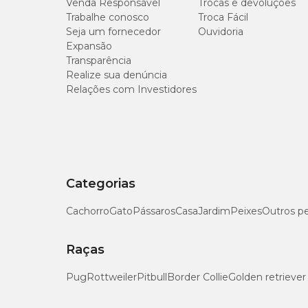
Venda Responsável
Trocas e devoluções
Trabalhe conosco
Troca Fácil
Testar o produto em uma pequena área antes do uso 
Seja um fornecedor
Ouvidoria
Armazenar na embalagem original, sempre fechada e l
Expansão
Evitar o contato direto com os olhos e manter fora do 
Transparência
Realize sua denúncia
Relações com Investidores
Categorias
Cachorro
Gato
Pássaros
Casa
Jardim
Peixes
Outros p
Raças
Pug
Rottweiler
Pitbull
Border Collie
Golden retriever