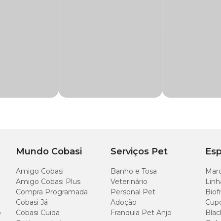
ie
co com preço imperdível!
Aproveite nossas promoções e leve um produto d
eixar sua casa sempre limpa e perfumada gastando menos!
,5 EO, solvente, fragrância, corantes, sequestrante e veículo
imento;
e;
 limpeza;
Mundo Cobasi
Serviços Pet
Esp
litro de água.
Amigo Cobasi
Banho e Tosa
Marc
icaz.
Amigo Cobasi Plus
Veterinário
Linh
Compra Programada
Personal Pet
Biof
Cobasi Já
Adoção
Cup
o
Cobasi Cuida
Franquia Pet Anjo
Blac