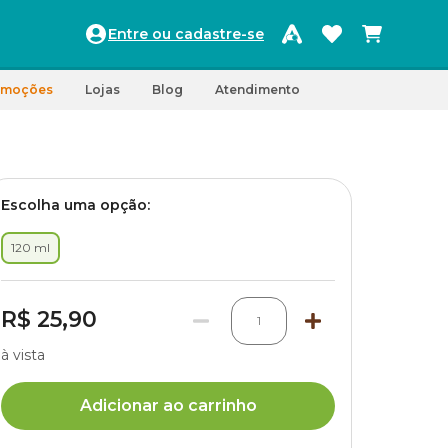
Entre ou cadastre-se
omoções
Lojas
Blog
Atendimento
Escolha uma opção:
120 ml
R$ 25,90
1
à vista
Adicionar ao carrinho