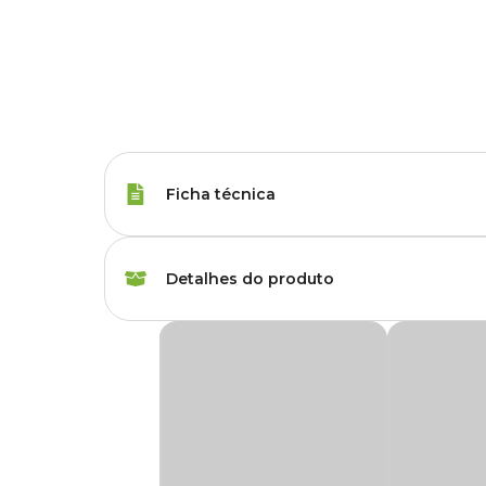
Ficha técnica
Marca
Coala
Detalhes do produto
Gênero
Unissex
Limpador Perfumado Concentrado Coala Ch
Fragrância
Chá Branco
O
Limpador Perfumado Coala
proporciona uma limpeza
garante uma sensação prolongada de bem-estar e frescor. 
rendimento e economia sem perder a eficácia.
Apresentação
Embalagem com 120
Experimente o
Limpador Perfumado Coala Chá Bran