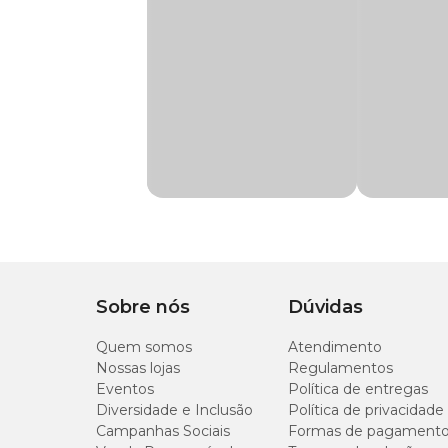
Linha
Limpador de Superfíc
Compre agora o
Limpador Perfumado Coala Chá Bran
por um valor especial. Não perca essa oportunidade de d
Composição
Nonilfenol etoxilado 9
Benefícios do Limpador Coala Chá Branco
Rendimento
8 gotas rende 1 L
Alta concentração, garantindo mais economia e rend
Perfume duradouro que se espalha por todo o ambient
Elimina odores e proporciona sensação prolongada de
Indicado para diversos tipos de superfícies.
Modo de Uso
Sobre nós
Dúvidas
Diluir 8 gotas do
Limpador Coala Chá Branco
em 1 
Umedecer um pano na solução preparada.
Quem somos
Atendimento
Passar sobre a superfície desejada para uma limpeza ef
Nossas lojas
Regulamentos
Eventos
Política de entregas
Diversidade e Inclusão
Política de privacidade
Campanhas Sociais
Formas de pagament
Precauções