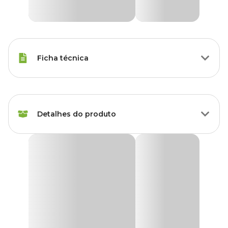
Ficha técnica
Raças de Gato
Todas as Raças
Detalhes do produto
Idade
Filhote, Adulto, Sênior
Marca
HomePet
Kit Ratinhos para Gatos HomePet
O
Kit com Ratinhos HomePet
para gatos brincar são
Cor
Colorido
brinquedos que simulam a aparência e o movimento de ratos,
atraindo a atenção e o instinto de caça dos felinos, utilizado para
diversão e exercícios funciona como antiestresse.
Gênero
Unissex
Ratinhos HomePet para gatos brincar são ótimos para manter os
bichanos ativos, saudáveis e felizes, além de fortalecer o vínculo