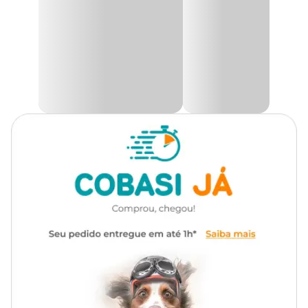
Material
Sisal
entre eles e seus donos.
É uma ótima opção para manter o pet distraído e evitar o estresse
Funcionalidade
Para caçar
do dia a dia. Compre o
Kit com Ratinhos HomePet com
menor preço
na Cobasi. Confira!
Com som
Não
Medidas aproximadas:
Comprimento
Largura
Altura
2,5 cm
2 cm
2,5 cm