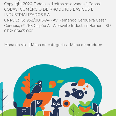
Copyright 2026. Todos os direitos reservados à Cobasi.
COBASI COMÉRCIO DE PRODUTOS BÁSICOS E
INDUSTRIALIZADOS S.A.
CNPJ 53.153.938/0016-94 - Av. Fernando Cerqueira César
Coimbra, nº 210, Galpão A - Alphaville Industrial, Barueri - SP
CEP: 06465-060
Mapa do site
Mapa de categorias
Mapa de produtos