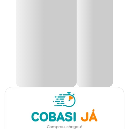
O
Inseticida gel
de uso doméstico tem uma prática embalagem
de pronto uso, indicado no controle de baratas alemãzinhas
Uso indicado
Contra baratas
(Blatella germanica), e baratas de esgotos (Periplaneta
americana), que infestam: Comércios, indústrias, residências,
escritórios, cozinhas, etc.
Tipo de Inseticida
Químico
Modo de uso:
Composição
Sulfluramida
Retirar a tampa do bico da seringa e apertar o êmbolo,
Apresentação
Seringa com 10g
depositando pequenas gotas do produto em pontos próximos aos
esconderijos das baratas, próximo aos locais onde elas se
alimentam ou transitam.
A quantidade de produto a ser aplicada deve ser equivalente a 0,6
g/m2, ou aproximadamente 6 a 8 pontos de aplicação por 2 m.
Manter o produto fora do alcance de crianças e animais
domésticos, em local ao abrigo de temperatura excessiva.