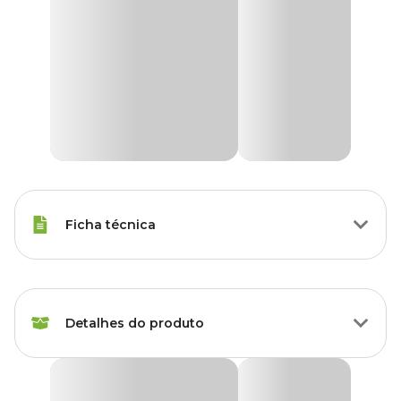
Ficha técnica
Marca
Tecnocell
Detalhes do produto
Gênero
Unissex
Finalidade
Controle de baratas
Inseticida Blatacel Mata Baratas