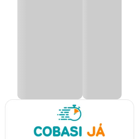
O
Inseticida Formihouse Gel
é um formicida elaborado com
Fipronil (Fenil Pirazol), um eficiente princípio ativo eficaz contra as
formigas doceiras, formigas faraó e formigas fantasmas que
aparecem em residências, escritórios, comércios ou escolas.
Deixe o ambiente livre de formigas e compre agora aqui na Cobasi
o
Inseticida formihouse gel com preço
incrível!
Modo de uso
Pressione a haste da seringa, colocando pequenos filetes do
produto embaixo de pias, cantos de armários, próximo a fogões e
geladeiras, rodapés e cantos de parede, ralos de esgoto, frestas de
azulejos e demais locais onde há indícios de infestação de formigas.
Lembre-se de nunca cruzar o caminho das formigas com o gel. Se
necessário, reaplicar o
Formihouse
após 30 dias caso ainda haja
focos de formigas.
Precauções