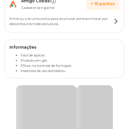
Amigo Cobasi
+
15
pontos
Cadastre-se e ganhe
Entre ou crie uma conta para acumular pontos e trocar por
descontos e brindes exclusivos.
Informações
Fácil de aplicar;
Produto em gel;
Eficaz no controle de formigas;
Inseticida de uso doméstico.