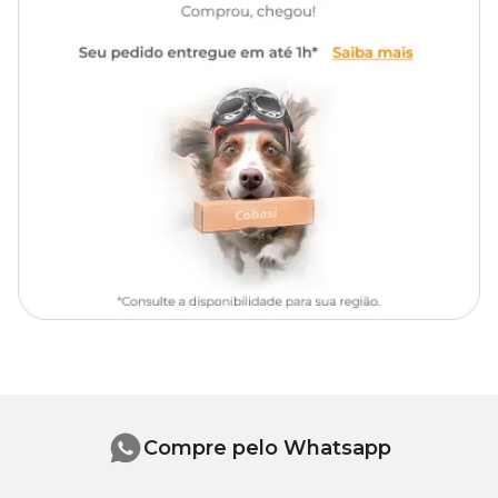
Cuidado!
Há perigo se for ingerido, inalado ou absorvido pela pele. Portanto,
mantenha fora do alcance das crianças e animais domésticos.
Não aplicar sobre alimentos e utensílios de cozinha, plantas e
aquários.
Não fumar ou comer durante a aplicação.
Manter o produto na embalagem original.
Não reutilizar as embalagens vazias.
Só utilizar em lugar de difícil acesso a crianças e animais
domésticos.
Compre pelo Whatsapp