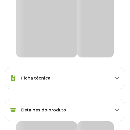
Ficha técnica
Marca
Insetimax
Detalhes do produto
Gênero
Unissex
Inseticida Formihouse Gel Insetimax