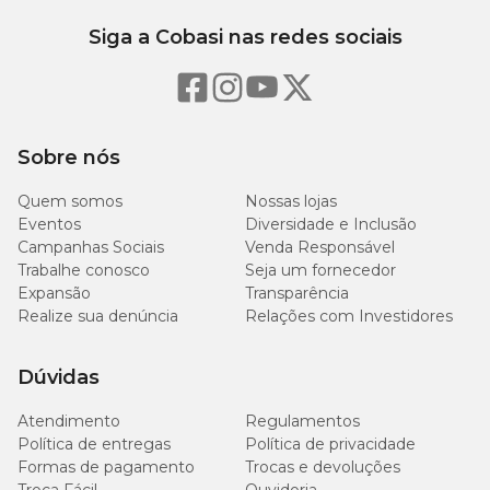
quintais, garagens, telhados, beirais, muros e outros locais onde os
insetos costumam fazer seus ninhos.
Siga a Cobasi nas redes sociais
Composição
Tetrametrina 0,22% p/p; D-Fenotrina 0,122% p/p; Butóxido de
piperonila, solvente e propelentes.
Sobre nós
Quem somos
Nossas lojas
Dosagem
Eventos
Diversidade e Inclusão
Campanhas Sociais
Venda Responsável
Aplique o produto de acordo com o tamanho da colônia ou nível
Trabalhe conosco
Seja um fornecedor
de infestação.
Expansão
Transparência
Realize sua denúncia
Relações com Investidores
Aproveite para comprar com vantagens
Dúvidas
Adquira o
Inseticida Alcance Aerossol
e aproveite os benefícios
da
Compra Programada
para manter sempre o estoque em dia.
Atendimento
Regulamentos
Faça parte do
Programa Amigo Cobasi
e ganhe descontos
exclusivos. E se preferir, opte pela
retirada na Loja
e leve seu
Política de entregas
Política de privacidade
produto com mais agilidade e comodidade.
Formas de pagamento
Trocas e devoluções