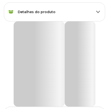
Raças de
Todas as Raças
Gato
Detalhes do produto
Idade
Filhote, Adulto, Sênior
Granulado Higiênico Aglomerado ProGato
Porte do gato
Pequeno, Médio, Grande
Premium
Com fórmula exclusiva no mercado brasileiro, o
Granulado
Marca
ProGato
Higiênico Aglomerado ProGato Premium
reúne as 3 maiores
qualidades de um granulado higiênico: neutraliza o mau odor das
fezes e urina, forma torrão facilitando a limpeza, e protege seu pet
Gênero
Unissex
da formação de bactérias comumente encontradas nas bandejas
higiênicas.
Tipo de Areia
Premium
Progato Super Premium é resultado da fusão de minerais
sedimentares da Patagônia. Um granulado 100% natural e
ecologicamente correto, criteriosamente selecionado, sem
Forma
Sim
produtos químicos ou fragrâncias, que rende mais que os
torrão?
granulados comuns. Além de possuir fórmula atóxica e pH neutro,
garantindo mais segurança e bem-estar ao seu gato e sua família.
Tipo do grão
Fino