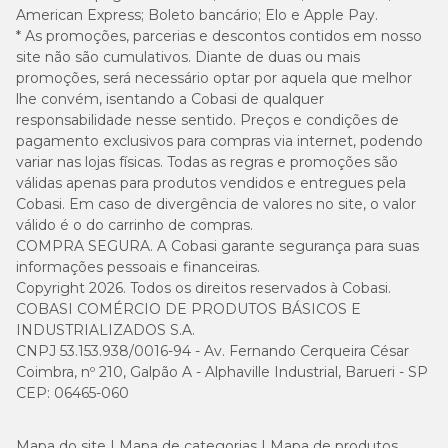
American Express; Boleto bancário; Elo e Apple Pay.
* As promoções, parcerias e descontos contidos em nosso
site não são cumulativos. Diante de duas ou mais
promoções, será necessário optar por aquela que melhor
lhe convém, isentando a Cobasi de qualquer
responsabilidade nesse sentido. Preços e condições de
pagamento exclusivos para compras via internet, podendo
variar nas lojas físicas. Todas as regras e promoções são
válidas apenas para produtos vendidos e entregues pela
Cobasi. Em caso de divergência de valores no site, o valor
válido é o do carrinho de compras.
COMPRA SEGURA. A Cobasi garante segurança para suas
informações pessoais e financeiras.
Copyright 2026. Todos os direitos reservados à Cobasi.
COBASI COMÉRCIO DE PRODUTOS BÁSICOS E
INDUSTRIALIZADOS S.A.
CNPJ 53.153.938/0016-94 - Av. Fernando Cerqueira César
Coimbra, nº 210, Galpão A - Alphaville Industrial, Barueri - SP
CEP: 06465-060
Mapa do site
Mapa de categorias
Mapa de produtos