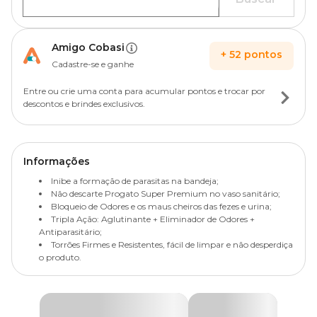
Amigo Cobasi
+
52
pontos
Cadastre-se e ganhe
Entre ou crie uma conta para acumular pontos e trocar por
descontos e brindes exclusivos.
Informações
Inibe a formação de parasitas na bandeja;
Não descarte Progato Super Premium no vaso sanitário;
Bloqueio de Odores e os maus cheiros das fezes e urina;
Tripla Ação: Aglutinante + Eliminador de Odores +
Antiparasitário;
Torrões Firmes e Resistentes, fácil de limpar e não desperdiça
o produto.