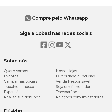
Guia para troca da areia
Compre pelo Whatsapp
Caso você necessite mudar a areia higiênica do seu gato, o ideal é
fazer a transição gradativa. Para isto, comece adicionando uma
pequena quantidade da nova areia à antiga, aumentando
gradualmente no decorrer dos dias. Assim, o gato não sentirá tanto
Siga a Cobasi nas redes sociais
a mudança, aceitando bem a nova areia sem maiores problemas.
Sobre nós
Quem somos
Nossas lojas
Eventos
Diversidade e Inclusão
Campanhas Sociais
Venda Responsável
Trabalhe conosco
Seja um fornecedor
Expansão
Transparência
Realize sua denúncia
Relações com Investidores
Dúvidas