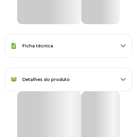
Ficha técnica
Raças de Gato
Todas as Raças
Detalhes do produto
Idade
Filhote, Adulto, Sênior
Voltagem
Bivolt
Fonte Bebedouro Aqua Mini Amicus Bivolt Branca
A
Fonte Bebedouro Aqua Mini Amicus
fornece água fresca e
Marca
Amicus
corrente para seu cão ou gato. Pesquisas científicas mostram que a
melhor forma de melhorar a saúde do seu animal de estimação é
incentivá-lo a beber mais água, e a fonte Aqua Mini é ideal para
Cor
Branco
isso.