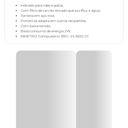
Indicado para cães e gatos;
Com filtro de carvão ativado que purifica a água;
Torneira em aço inox;
Portátil se adapta em outros recipientes;
Com baixa tensão;
Baixo consumo de energia 2W;
INMETRO Compulsório: BRC-24.5630.01.