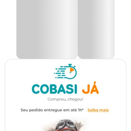
A purificação da água é feita pelo filtro de carvão ativado, que
Gênero
Unissex
remove o mau gosto e odor da água, adicionando naturalmente
oxigênio através da circulação e queda d'água, mantendo-a
sempre fresca.
Material
ABS, Carvão Ativado, Plástico
A
Fonte Aqua Mini
oferece ainda mais praticidade, pois a bomba
submersa pode ser acoplada em qualquer recipiente, adequando-
se da melhor forma à conveniência de cada animal de estimação.
Na Cobasi, você encontra a maior variedade de produtos para
garantir a saúde e bem-estar do seu pet. Acesse o site, o app ou
visite uma de nossas lojas físicas e adquira a
Fonte Bebedouro
Aqua Mini Amicus Bivolt Branca com um preço
imperdível.
Fonte Aqua Mini Amicus: Características
A
Fonte Aqua Mini
é a opção ideal para o seu pet, mantendo a
água sempre fresca. Confira as características do produto:
Bomba bivolt automática;
Filtro de carvão ativado substituível;
Alta capacidade de água (1,2L);