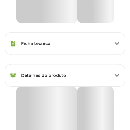
Ficha técnica
Raças de Gato
Todas as Raças
Detalhes do produto
Idade
Filhote, Adulto, Sênior
Voltagem
Bivolt
Fonte Bebedouro Aqua Mini Amicus Bivolt Azul
A
Fonte Bebedouro Aqua Mini Amicus
oferece água fresca e
Marca
Amicus
corrente para seu cão ou gato. Estudos científicos indicam que a
melhor maneira de melhorar a saúde do seu animal de estimação é
incentivá-lo a beber mais água, e a fonte Aqua Mini é perfeita para
Cor
Azul
isso.