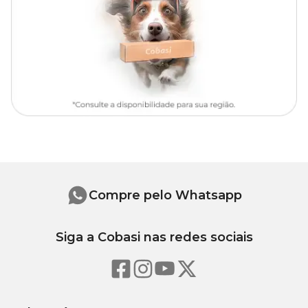
Alta capacidade de água (1,2L);
Portátil;
Torneira de aço inox, resistente à ferrugem e oxidação;
Bomba submersa
ajustável e substituível;
Segurança com baixa tensão no fio (tecnologia USB 5V) - não
queima com a falta de água, não machuca o pet e não aquece
a água;
Baixo consumo de energia (2W);
Fácil de montar e higienizar;
Recomendado por veterinários.
Um dos principais benefícios da
Fonte Aqua Mini
é que ela
melhora a saúde do seu pet, pois o bebedouro elevado ajuda a
reduzir o refluxo cervical.
Compre pelo Whatsapp
Medidas aproximadas
Siga a Cobasi nas redes sociais
Diâmetro:
20,5 cm x
Altura:
19 cm.