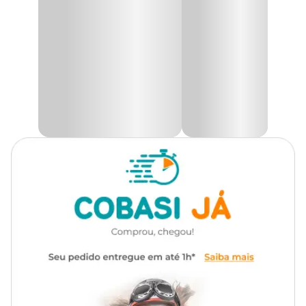
A água é purificada pelo filtro de carvão ativado, que elimina o
Gênero
Unissex
mau gosto e odor, além de adicionar oxigênio naturalmente
através da circulação e queda d'água, mantendo-a sempre fresca.
Material
ABS, Carvão Ativado, Plástico
A
Fonte Aqua Mini
também proporciona mais praticidade, pois a
bomba submersa pode ser acoplada a qualquer recipiente,
ajustando-se de forma conveniente às necessidades de cada animal
de estimação.
Na Cobasi, você encontra uma grande variedade de produtos para
garantir a saúde e o bem-estar do seu pet. Visite nosso site, baixe o
aplicativo ou vá a uma de nossas lojas físicas para adquirir a
Fonte
Bebedouro Aqua Mini Amicus Bivolt Azul com um preço
especial.
Fonte Aqua Mini Amicus: Características
A
Fonte Aqua Mini
é a escolha ideal para o seu pet, garantindo
água sempre fresca. Confira as características do produto:
Bomba bivolt automática;
Filtro de carvão ativado
substituível;