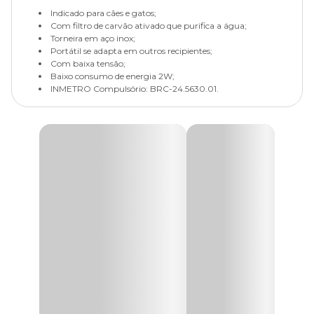
Indicado para cães e gatos;
Com filtro de carvão ativado que purifica a água;
Torneira em aço inox;
Portátil se adapta em outros recipientes;
Com baixa tensão;
Baixo consumo de energia 2W;
INMETRO Compulsório: BRC-24.5630.01.