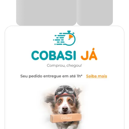
Autoirrigável
Não
Medidas aproximadas
Medidas
Tamanho
(C x L x
A)
11 cm x 9
11 cm
cm x 6 cm