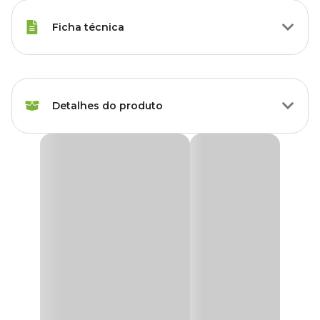
Ficha técnica
Marca
Desli
Detalhes do produto
Cor
Laranja
Gênero
Unissex
Floreira Vicenza Desli Laranja
A
Floreira Vicenza Desli Laranja
é a opção perfeita para plantar
Material
Polipropileno
flores, temperos e uma variedade de plantas como suculentas e
cactos, com espaço e qualidade.
Tipo de Produto
Jardineira
Feita com polipropileno se tornando um produto de excelente
durabilidade, com um design exclusivo, a
Floreira Vicenza
é
resistente a luz solar e não desbota.
Acompanha prato?
Não
Além disso, ela está disponível nos mais diversos tamanhos para se
adequar melhor à sua necessidade e espaço, e aqui na Cobasi você
Possui furo?
Sim
encontra todas as
Floreiras Vicenza com preços
incríveis!