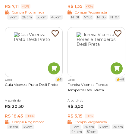
R$ 7,11
R$ 1,35
-10%
-10%
Compra Programada
Compra Programada
19 cm
26 cm
35 cm
45 cm
Nº 01
Nº 03
Nº 05
Nº 07
5
4.8
Desli
Desli
Cuia Vicenza Prato Desli Preto
Floreira Vicenza Flores e
Temperos Desli Preta
A partir de
A partir de
R$ 20,50
R$ 3,50
R$ 18,45
R$ 3,15
-10%
-10%
Compra Programada
Compra Programada
28 cm
35 cm
11 cm
20 cm
30 cm
36 cm
44 cm
50 cm