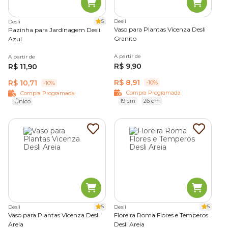
5
Desli
Desli
Vaso para Plantas Vicenza Desli
Pazinha para Jardinagem Desli
Granito
Azul
A partir de
A partir de
R$ 9,90
R$ 11,90
R$ 8,91
R$ 10,71
-10%
-10%
Compra Programada
Compra Programada
19 cm
26 cm
Único
5
5
Desli
Desli
Vaso para Plantas Vicenza Desli
Floreira Roma Flores e Temperos
Areia
Desli Areia