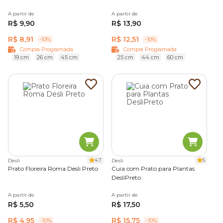
A partir de
A partir de
R$ 9,90
R$ 13,90
R$ 8,91
R$ 12,51
-10%
-10%
Compra Programada
Compra Programada
19 cm
26 cm
45 cm
25 cm
44 cm
60 cm
4.7
5
Desli
Desli
Prato Floreira Roma Desli Preto
Cuia com Prato para Plantas
DesliPreto
A partir de
A partir de
R$ 5,50
R$ 17,50
R$ 4,95
R$ 15,75
-10%
-10%