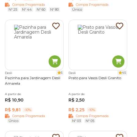
Compra Programada
Compra Programada
Nº 25
Nº 44
Nº 60
Nº 80
Único
5
4.5
Desli
Desli
Pazinha para Jardinagem Desli
Prato para Vasos Desli Granito
Amarela
A partir de
A partir de
R$ 10,90
R$ 2,50
R$ 9,81
R$ 2,25
-10%
-10%
Compra Programada
Compra Programada
Único
Nº 03
Nº 05