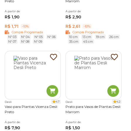
Preto
Marrom
A partir de
A partir de
R$ 1,90
R$ 2,90
R$ 1,71
R$ 2,61
-10%
-10%
Compra Programada
Compra Programada
Nº 03
Nº 04
Nº 05
Nº 06
10 cm
13 cm
19 cm
26 cm
Nº 07
Nº 08
Nº 09
35 cm
45 cm
4.7
4.2
Desli
Desli
Vaso para Plantas Vicenza Desli
Prato para Vasos de Plantas Desli
Preto
Marrom
A partir de
A partir de
R$ 7,90
R$ 1,50