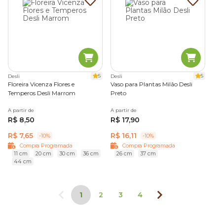
5
5
Desli
Desli
Floreira Vicenza Flores e
Vaso para Plantas Milão Desli
Temperos Desli Marrom
Preto
A partir de
A partir de
R$ 8,50
R$ 17,90
R$ 7,65
R$ 16,11
-10%
-10%
Compra Programada
Compra Programada
11 cm
20 cm
30 cm
36 cm
26 cm
37 cm
44 cm
1
2
3
4