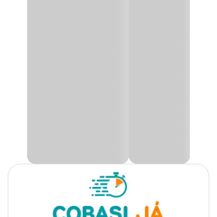
Produto
Fertilizante
Fertilizante Torta Algodão Ultraverde
Substitui a torta de mamona.
Plantas
Todos os tipos de plantas
indicadas
Possui matéria orgânica e nitrogênio essencial para as plantas em
geral.
Tipo
Orgânico, Mineral
Você que gosta de jardinagem, deve saber que esses ambientes
externos necessitam de muito cuidado, carinho e dedicação.
Finalidade
Manutenção
Usar um bom
fertilizante
no seu jardim é essencial para deixar o
solo forte e umedecer a terra. Assim, você garante que a produção
de sementes ou mudas seja muito mais saudável.
Aplicação
Solo
Na Cobasi, você encontra o Fertilizante Torta Algodão Ultraverde
com
preço
especial e excelentes ofertas.
Apresentação
Embalagem de 1kg
Matéria orgânica e
Composição
Nitrogênio
Característica
Pó