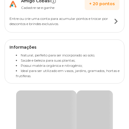
Amigo Cobasi
+
20
pontos
Cadastre-se e ganhe
Entre ou crie uma conta para acumular pontos e trocar por
descontos e brindes exclusivos.
Informações
Natural, perfeito para ser incorporado ao solo;
Saúde e beleza para suas plantas;
Possui matéria orgânica e nitrogênio;
Ideal para ser utilizado em vasos, jardins, gramados, hortas e
frutíferas.