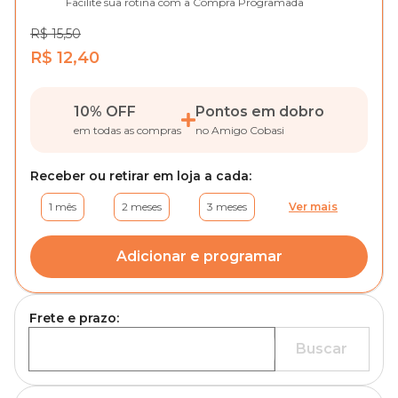
Facilite sua rotina com a Compra Programada
R$ 15,50
R$ 12,40
10% OFF
Pontos em dobro
em todas as compras
no Amigo Cobasi
Receber ou retirar em loja a cada:
1 mês
2 meses
3 meses
Ver mais
Adicionar e programar
Frete e prazo:
Buscar