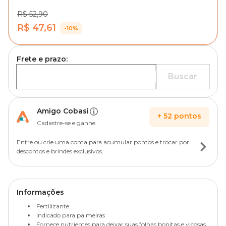
R$ 52,90
R$ 47,61
-10%
Frete e prazo:
Buscar
Amigo Cobasi
+
52
pontos
Cadastre-se e ganhe
Entre ou crie uma conta para acumular pontos e trocar por
descontos e brindes exclusivos.
Informações
Fertilizante
Indicado para palmeiras
Fornece nutrientes para deixar suas folhas bonitas e viçosas