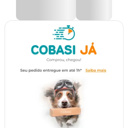
Apresentação
Embalagem de 1kg
Composição
Nitrogênio, Fósforo e Potássio
Frequência
A cada 30 dias
Característica
Pó
Dosagem de acordo com a
Dosagem
planta. Seguir orientação da
embalagem