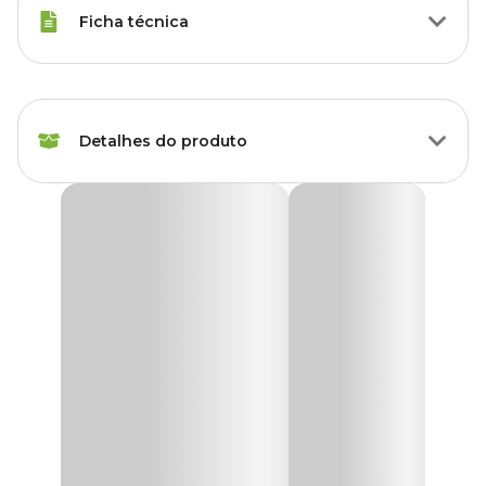
Ficha técnica
Marca
Plantas e Flores
Detalhes do produto
Gênero
Unissex
Produto
Fertilizante
Fertilizante Palmeiras Plantas & Flores
O
Fertilizante Palmeiras Plantas & Flores
é para uso direto no
solo com fórmula balanceada com macro e micronutrientes, que
Plantas
Palmeiras
fornecem uma nutrição completa para as palmeiras, deixando-as
indicadas
bonitas, viçosas e com folhagem abundante.
Tipo
Mineral
Finalidade
Adubação
Aplicação
Solo