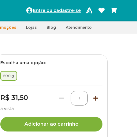
Entre ou cadastre-se
omoções
Lojas
Blog
Atendimento
Escolha uma opção:
500 g
R$ 31,50
1
à vista
Adicionar ao carrinho