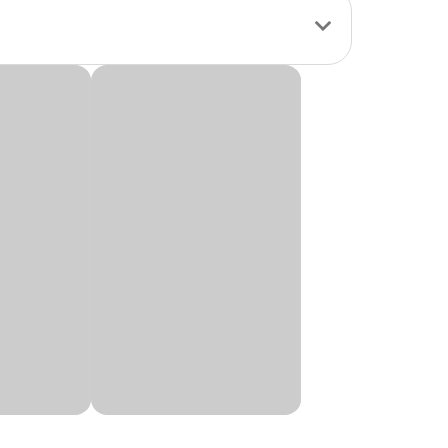
 os tipos de
spalhadas por todo
 Ferro, Cobre, Molibdato de Sódio e Ácido