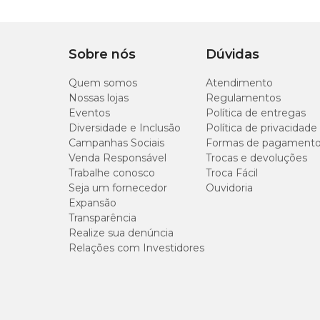
Composição
Bórico
Frequência
A cada 30 dias
Sobre nós
Dúvidas
Quem somos
Atendimento
Característica
Pó
Nossas lojas
Regulamentos
Eventos
Política de entregas
Diversidade e Inclusão
Política de privacidade
Dosagem
1 medida do dosador 
Campanhas Sociais
Formas de pagament
Venda Responsável
Trocas e devoluções
Trabalhe conosco
Troca Fácil
Seja um fornecedor
Ouvidoria
Expansão
Transparência
Realize sua denúncia
Relações com Investidores