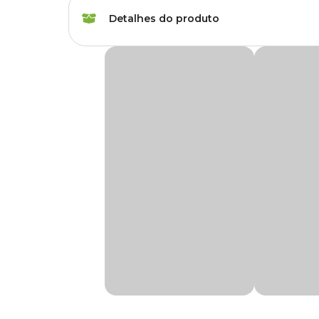
Marca
Ouroverde
Detalhes do produto
Gênero
Unissex
Fertilizante Ouro Verde NPK 15-15-20
Produto
Fertilizante
O
Fertilizante Ouro Verde NPK 15-15-20
é um pó solúve
folhagens, flores, hortaliças, verduras, frutíferas e gramados
Plantas indicadas
Todos os tipos de pla
Na Cobasi você encontra o
Fertilizante Ouro Verde 15-
o Brasil.
Tipo
Mineral
Composição
Finalidade
Manutenção
Uréia, Cloreto de Potássio, Fosfatomonoamônio, Sulfato de
Aplicação
Solo
Modo de uso
Apresentação
Embalagem de 500
Diluir uma medida em 1 litro de água e após utilizar 50ml 
Uréia, Cloreto de Po