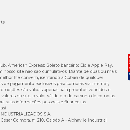
ets
lub, American Express; Boleto bancário; Elo e Apple Pay.
m nosso site não são cumulativos. Diante de duas ou mais
melhor lhe convém, isentando a Cobasi de qualquer
es de pagamento exclusivos para compras via internet,
e promoções são válidas apenas para produtos vendidos e
alores no site, o valor válido é o do carrinho de compras.
suas informações pessoais e financeiras.
asi.
NDUSTRIALIZADOS S.A.
sar Coimbra, nº 210, Galpão A - Alphaville Industrial,