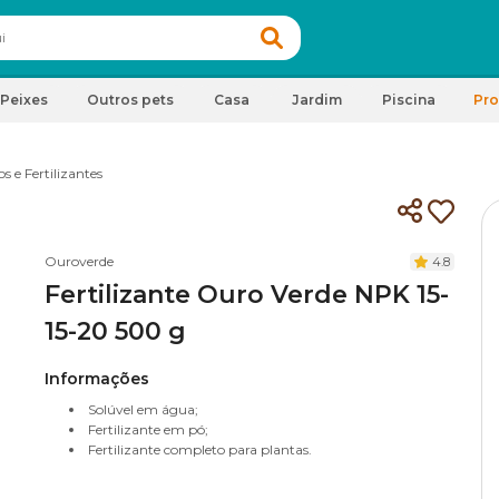
Peixes
Outros pets
Casa
Jardim
Piscina
Pr
s e Fertilizantes
Ouroverde
4.8
Fertilizante Ouro Verde NPK 15-
15-20 500 g
Informações
Solúvel em água;
Fertilizante em pó;
Fertilizante completo para plantas.