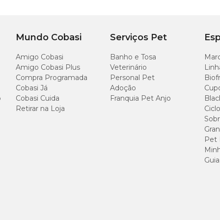
Mundo Cobasi
Serviços Pet
Esp
Amigo Cobasi
Banho e Tosa
Marc
Amigo Cobasi Plus
Veterinário
Linh
Compra Programada
Personal Pet
Biof
Cobasi Já
Adoção
Cup
por litro de água
o
Cobasi Cuida
Franquia Pet Anjo
Blac
Retirar na Loja
Cicl
Sobr
Gran
Pet
Minh
Guia