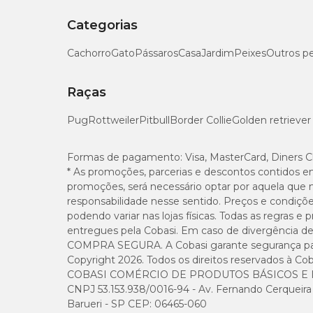
Categorias
Cachorro
Gato
Pássaros
Casa
Jardim
Peixes
Outros p
Raças
Pug
Rottweiler
Pitbull
Border Collie
Golden retriever
Formas de pagamento:
Visa, MasterCard, Diners C
* As promoções, parcerias e descontos contidos e
promoções, será necessário optar por aquela que 
responsabilidade nesse sentido. Preços e condiçõ
podendo variar nas lojas físicas. Todas as regras 
entregues pela Cobasi. Em caso de divergência de v
COMPRA SEGURA. A Cobasi garante segurança para 
Copyright 2026. Todos os direitos reservados à Cob
COBASI COMÉRCIO DE PRODUTOS BÁSICOS E I
CNPJ 53.153.938/0016-94 - Av. Fernando Cerqueira Cé
Barueri - SP CEP: 06465-060