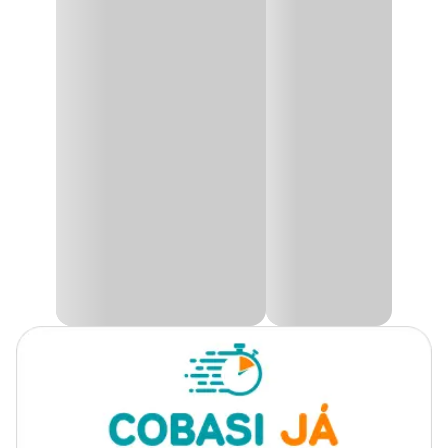
Produto
Fertilizante
Fertilizante Organomineral Ultraverde 4-14-8
Os fertilizantes são grandes aliados para as plantas crescerem
Plantas
Todos os tipos de plantas
saudáveis, são responsáveis por repor material orgânico e mineral,
indicadas
deixando-as mais fortes e belas.
O
Fertilizante Organomineral Ultraverde 4-14-8
é rico em
Tipo
Orgânico, Mineral
mineral orgânico e tem alto teor de fósforo, que é importante para
o desenvolvimento do sistema radicular, contribuindo para o
processo de fotossíntese.
Finalidade
Manutenção
Elaborado com torta de algodão, farinha de osso, esterco de
galinha e minerais, deixa o solo saudável para as plantas. Na
Aplicação
Solo
Cobasi, você encontra o Fertilizante Organomineral Ultraverde 4-
14-8 com o
preço
especial e ofertas exclusivas.
Apresentação
Embalagem de 1000g
Torta de algodão, farinha de
Composição
osso, esterco de galinha e
minerais
Característica
Pó