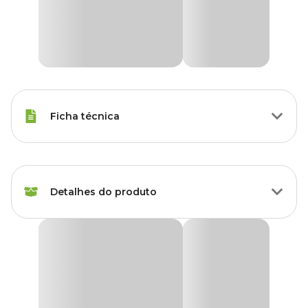
Ficha técnica
Marca
Mr Spike
Detalhes do produto
Gênero
Unissex
Produto
Fertilizante
Fertilizante Orgânico para Frutas Mr. Spike
O
Fertilizante Orgânico para Frutas Mr. Spike
é ideal para
Plantas indicadas
Frutas
Jabuticaba, pitanga, acerola, goiaba, araçá, laranja, limão, uva,
romã, tangerina, caqui, manga, uvaia, lichia, maçã, pitaia,
maracujá, abacate, ameixa, figo, nêspera, pera, mamão, melão,