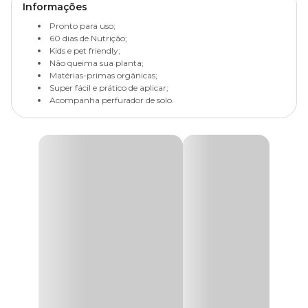
Informações
Pronto para uso;
60 dias de Nutrição;
Kids e pet friendly;
Não queima sua planta;
Matérias-primas orgânicas;
Super fácil e prático de aplicar;
Acompanha perfurador de solo.