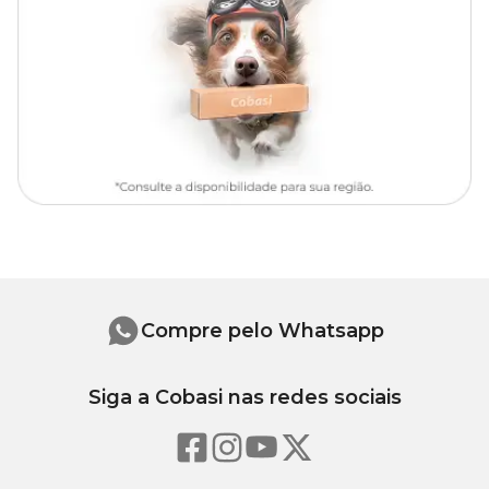
pomares.
Modo de uso
Faça um furo no solo úmido com o auxílio do perfurador de solo.
Insira o Mr. Spike entre o caule das plantas e a borda do vaso ou
floreira. Insira o Mr. Spike em cada furo e pressione para baixo até
ser coberto pelo solo. Após inserir o Mr. Spike, recomendamos que
você regue sua planta como de costume para que os nutrientes já
comecem a fazer efeito.
O
Fertilizante Orgânico para Frutas Mr. Spike
já vem pronto
para o uso, não necessitando nenhum tipo de diluição ou misturas.
É só inserir no solo e regar suas plantas adequadamente. Repetir a
aplicação a cada 60 dias.
Compre pelo Whatsapp
Composição
Siga a Cobasi nas redes sociais
Farinha de pena, farinha de osso, SOP e Fonolíto.
Nutrientes