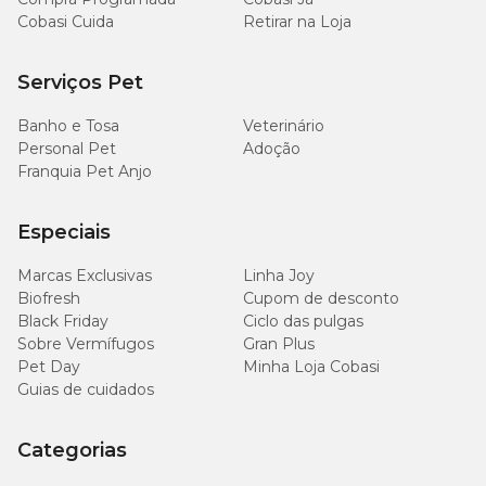
encontra o
Fertilizante Orgânico para Frutas Mr. Spike com
Cobasi Cuida
Retirar na Loja
preço
incrível. Compre pelo Site, App ou uma de nossas lojas.
Serviços Pet
Banho e Tosa
Veterinário
Personal Pet
Adoção
Franquia Pet Anjo
Especiais
Marcas Exclusivas
Linha Joy
Biofresh
Cupom de desconto
Black Friday
Ciclo das pulgas
Sobre Vermífugos
Gran Plus
Pet Day
Minha Loja Cobasi
Guias de cuidados
Categorias