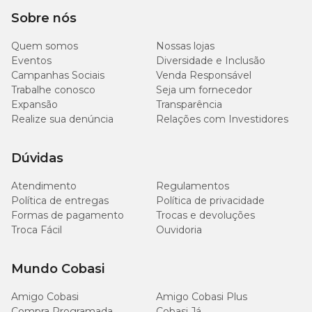
Sobre nós
N Total
4%
Quem somos
Nossas lojas
Eventos
Diversidade e Inclusão
P2O5 Total
6%
Campanhas Sociais
Venda Responsável
Trabalhe conosco
Seja um fornecedor
Expansão
Transparência
P2O5 sol. Ác. Cítrico
6%
Realize sua denúncia
Relações com Investidores
K2O sol. H2O
8%
Dúvidas
Si Teor Total
3%
Atendimento
Regulamentos
Política de entregas
Política de privacidade
Carbono Orgânico
15%
Formas de pagamento
Trocas e devoluções
Troca Fácil
Ouvidoria
Umidade máxima
20%
Mundo Cobasi
Amigo Cobasi
Amigo Cobasi Plus
O seu jardim merece todo o cuidado e carinho. Na Cobasi, você
Compra Programada
Cobasi Já