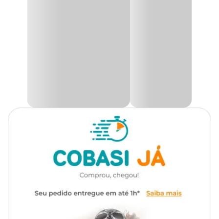
Tipo
Orgânico
melancia e todas as outras frutíferas cultivadas no seu pomar.
Não possui produtos químicos nocivos e por isso não queima as
Finalidade
Adubação
suas plantas, não faz mal para pessoas, animais de estimação e
nem para o meio ambiente.
Aplicação
Solo
O
Fertilizante Orgânico Mr. Spike Frutas
produz condições
ideais para que as suas plantas possam se desenvolver em um
ambiente equilibrado e rico em matéria orgânica estimulando um
Apresentação
Embalagem de 330g
ótimo crescimento das raízes. Usando a exclusiva tecnologia
Bioker, que cria um conjunto completo de nutrientes orgânicos
para nutrir planta e solo.
Frequência
A cada 60 dias
Feito com matérias-primas naturais, ele atende às necessidades
específicas das suas plantas. Liberando os nutrientes de maneira
Característica
Pó
mais inteligente, aumentando a atividade biológica, melhorando o
solo, dando mais porosidade, aeração e incremento de matéria
orgânica, proporcionando um desenvolvimento mais rápido das
Dosagem
Pronto uso
raízes da sua planta.
A embalagem do
Fertilizante Mr. Spike
mantém a qualidade
dos produtos e facilita o armazenamento dos Spikes pois possui o
sistema de fechamento zip lock. Vem também um perfurador de
solo, que facilita a aplicação do fertilizante de forma correta e em
diversos ambientes como: vasos, floreiras, canteiros, hortas e