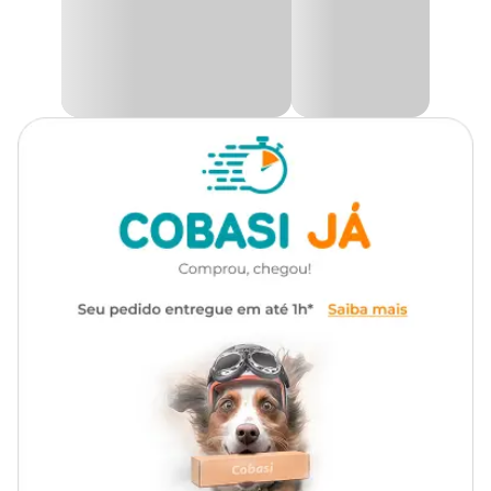
substâncias bioativas importantes para o desenvolvimento das
Apresentação
Embalagem de 1kg
plantas. Essa combinação favorece o aumento da floração e
frutificação, além de estimular o surgimento de novos brotos,
folhas e mais viçosidade.
Característica
Pó
Versátil e prático, o Adubo Orgânico Natural Miki Sempre Verde
contribui para um solo mais rico e equilibrado, promovendo
crescimento saudável e fortalecimento natural das plantas. Aqui
na Cobasi, você encontra o
Adubo Orgânico Natural Miki
Sempre Verde por um ótimo preço
, no site, app ou em nossas
lojas físicas!
Composição
Mistura balanceada de farelos de origem vegetal e animal.
Modo de uso
Aplique espalhando uma fina camada sobre o solo, misturando
levemente à terra e regando em seguida. Utilize 1 colher de sopa
por vaso ou 100 g por m² em canteiros. Indicado para vasos,
hortas e pomares, com reaplicação preferencial a cada 15 a 30 dias.