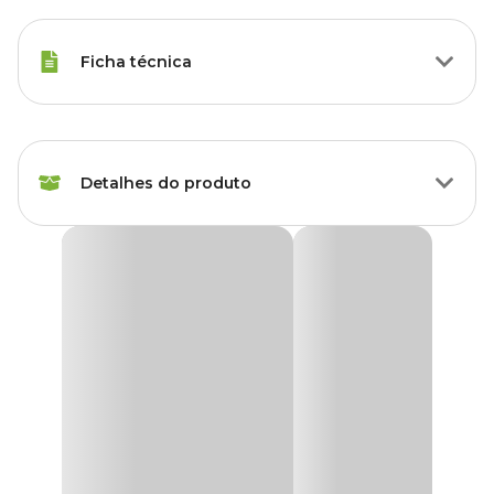
Ficha técnica
Marca
Sempre Verde
Detalhes do produto
Gênero
Unissex
Produto
Adubo
Adubo Orgânico Natural Miki Sempre Verde
O
Adubo Orgânico Natural Miki Sempre Verde
é uma
Plantas
Folhagem, flores e
excelente opção para quem deseja plantas mais saudáveis, bonitas
indicadas
hortaliças
e vigorosas de forma natural. Produzido com ingredientes
selecionados, ele é um adubo composto, de fácil aplicação e
ecologicamente correto, ideal para vasos, canteiros, jardins e
Tipo
Orgânico
pomares.
Sua fórmula conta com uma mistura balanceada de farelos de
Finalidade
Manutenção
origem vegetal e animal, além da incorporação de
microrganismos benéficos que auxiliam na produção de