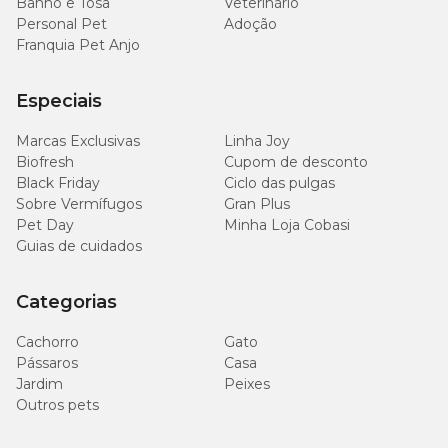
Banho e Tosa
Veterinário
Personal Pet
Adoção
Franquia Pet Anjo
Especiais
Marcas Exclusivas
Linha Joy
Biofresh
Cupom de desconto
Black Friday
Ciclo das pulgas
Sobre Vermífugos
Gran Plus
Pet Day
Minha Loja Cobasi
Guias de cuidados
Categorias
Cachorro
Gato
Pássaros
Casa
Jardim
Peixes
Outros pets