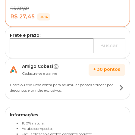
R$ 30,50
R$ 27,45
-10%
Frete e prazo:
Buscar
Amigo Cobasi
+
30
pontos
Cadastre-se e ganhe
Entre ou crie uma conta para acumular pontos e trocar por
descontos e brindes exclusivos.
Informações
100% natural;
Adubo composto;
Fácil aplicação e ecologicamente correto;