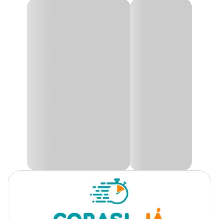
Produto
Fertilizante
Fertilizante Liquido 10.10.10 Dimy
Fertilizante Liquido 10.10.10
é recomendado para manutenção
Plantas
Todos os tipos de plantas
de plantas em geral, versão líquida do fertilizante é feita
indicadas
sinteticamente, possui toda a sua composição controlada em
laboratório, ajudando na formação de ramos e folhas novas.
Tipo
Mineral
O
Fertilizante Dimy
deve ser aplicado cuidadosamente em
plantas que possuem folhas mais sensíveis. Além disso, a sua
liberação de nutrientes é feita de forma rápida.
Finalidade
Manutenção
O fertilizante quando utilizado de forma correta, é um ótimo
produto para potencializar o desenvolvimento de qualquer
Aplicação
Foliar
plantação.
Ele é um complemento da agricultura orgânica, com fosfato de
Embalagens de 120ml ou
rocha moído, usado no preparo inicial do solo para plantio.
Apresentação
500ml
Compre
Fertilizante Liquido 10.10.10 Dimy com preço
incrível. No site, nas lojas e no App Cobasi!
Nitrogênio, Fósforo e
Composição
Potássio
Para uma boa aplicação, dilua 10ml do fertilizante em 1
litro de água.