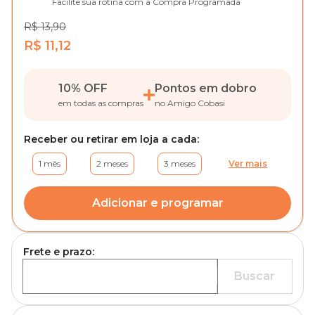
Facilite sua rotina com a Compra Programada
R$ 13,90
R$ 11,12
10% OFF
Pontos em dobro
em todas as compras
no Amigo Cobasi
Receber ou retirar em loja a cada:
1 mês
2 meses
3 meses
Ver mais
Adicionar e programar
Frete e prazo:
Buscar