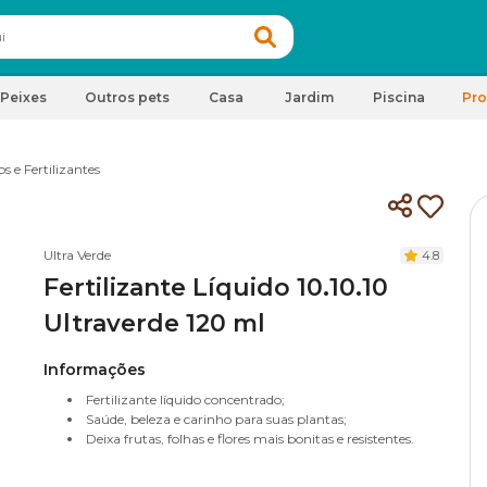
Peixes
Outros pets
Casa
Jardim
Piscina
Pr
s e Fertilizantes
Ultra Verde
4.8
Fertilizante Líquido 10.10.10
Ultraverde 120 ml
Informações
Fertilizante líquido concentrado;
Saúde, beleza e carinho para suas plantas;
Deixa frutas, folhas e flores mais bonitas e resistentes.