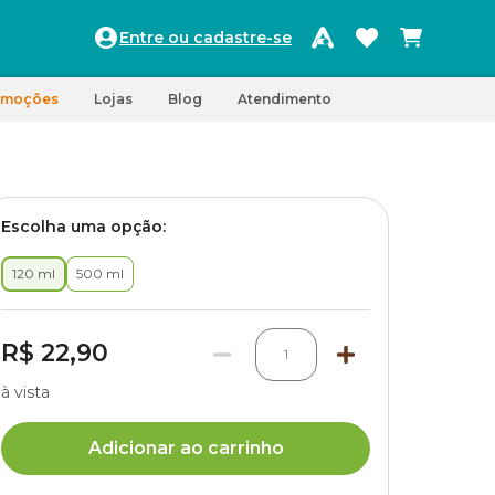
Entre ou cadastre-se
omoções
Lojas
Blog
Atendimento
Escolha uma opção:
120 ml
500 ml
R$ 22,90
1
à vista
Adicionar ao carrinho