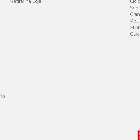
Retirar na Loja
Cicl
Sobr
Gran
Pet
Minh
Guia
ets