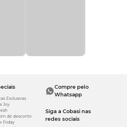
de da solução
eciais
Compre pelo
Whatsapp
as Exclusivas
a Joy
resh
Siga a Cobasi nas
om de desconto
redes sociais
k Friday