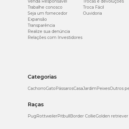
Venda Responsável
Trocas e devoluções
Trabalhe conosco
Troca Fácil
Seja um fornecedor
Ouvidoria
Expansão
Transparência
Realize sua denúncia
Relações com Investidores
Categorias
Cachorro
Gato
Pássaros
Casa
Jardim
Peixes
Outros p
Raças
Pug
Rottweiler
Pitbull
Border Collie
Golden retriever