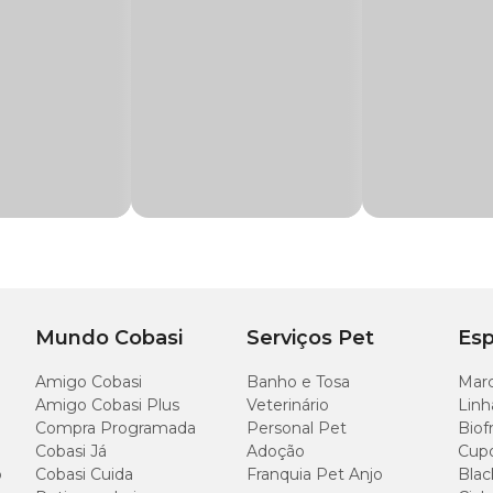
eparada em vasos pequenos (15 cm de diâmetro), aumente ou diminua a quantida
em fechada após o uso.
 500ml
Mundo Cobasi
Serviços Pet
Esp
Amigo Cobasi
Banho e Tosa
Marc
Amigo Cobasi Plus
Veterinário
Linh
Compra Programada
Personal Pet
Biof
Cobasi Já
Adoção
Cup
o
Cobasi Cuida
Franquia Pet Anjo
Blac