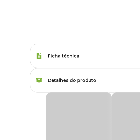
Ficha técnica
Marca
Ultra Verde
Detalhes do produto
Gênero
Unissex
Fertilizante Líquido 10.10.10 Ultraverde
Produto
Fertilizante
Fertilizante Líquido 10.10.10 Ultraverde
concentrado co
mais bonitas e resistentes.
Plantas indicadas
Plantas ornamentais 
Na Cobasi, você encontra o Fertilizante Líquido 10.10.10 U