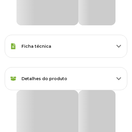
Ficha técnica
Marca
Forth
Detalhes do produto
Gênero
Unissex
Produto
Fertilizante
Fertilizante Forth Orquídeas Crescimento Tecnutri
Fertilizante forth orquídeas possui
inúmeros benefícios
, como:
Plantas
Orquídeas
indicadas
- Garante um melhor crescimento das plantas;
- Possui nutrientes solúveis em água,