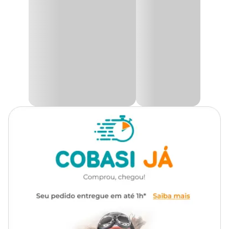
- Pode ser aplicado nas folhas e raízes das orquídeas.
Tipo
Mineral
Na Cobasi, você encontra o
Fertilizante Forth Orquídeas
Crescimento com preço
especial e excelentes ofertas.
Finalidade
Manutenção
Modo de uso:
Aplicação
Foliar
- Foliar
- Utilização: 2g (1 colher de café) diluir em 1 litro de água;
- Freqüência: Semanal - Diluir o produto em água, colocar em um
Apresentação
Embalagem de 400g
pulverizador e aplicar nas folhas e raízes evitando contato com as
flores e botões.
Composição
Nitrogênio, Fósforo e Potássio
Fertirrigação:
Frequência
A cada 15 dias
- Frequência: a cada 15 dias;
- Utilização: 1g (1/2 colher de café) diluir em 1 litro de água;
Característica
Pó
- Diluir o produto em água, colocar em um regador e aplicar no
substrato.
1g (1/2 colher de café) diluir
Dosagem
em 1 litro de água