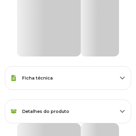
Ficha técnica
Marca
Forth
Detalhes do produto
Gênero
Unissex
Produto
Fertilizante
Fertilizante Forth Jardim Concentrado Tecnutri