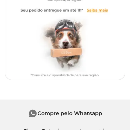
Foliar: 5ml para cada Litro de
Dosagem
água, Solo: 10ml para cada litro
de água
Compre pelo Whatsapp