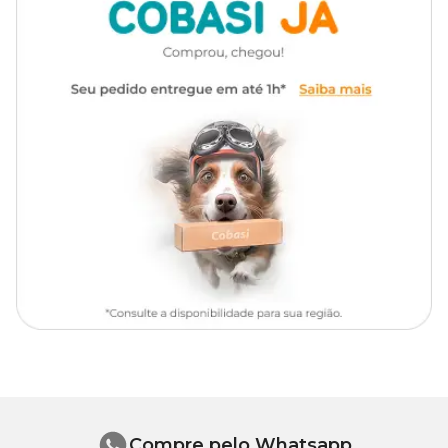
Característica
Concentrado, Líquido
recomendamos guardar a diluição, devido ao risco de
contaminação fora da embalagem original
Foliar: 5ml para cada Litro de
Dosagem
água, Solo: 10ml para cada litro
de água
Compre pelo Whatsapp