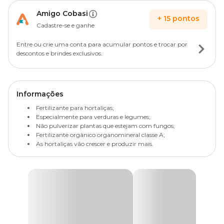
Amigo Cobasi
+
15
pontos
Cadastre-se e ganhe
Entre ou crie uma conta para acumular pontos e trocar por
descontos e brindes exclusivos.
Informações
Fertilizante para hortaliças;
Especialmente para verduras e legumes;
Não pulverizar plantas que estejam com fungos;
Fertilizante orgânico organomineral classe A;
As hortaliças vão crescer e produzir mais.