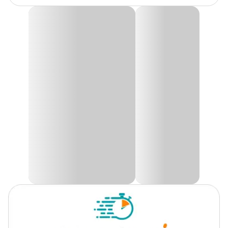
Produto
Fertilizante
Fertilizante Forth Hortaliças Concentrado Tecnutri
Fertilizante Forth Hortaliças
é um completo com macro e
Plantas
Hortaliças
micronutrientes que fornece uma nutrição balanceada para
indicadas
favorecer o crescimento e produção especialmente para verduras e
legumes.
Tipo
Orgânico
Para suas hortaliças crescer e produzir muito. Compre
Fertilizante Forth Hortaliças com preço
incrível. No site, nas
lojas e no App Cobasi!
Finalidade
Manutenção
Dosagem Via foliar
Aplicação
Foliar, Solo
5ml por litro de água
A cada 7 dias
Apresentação
Frasco de 60ml
Dosagem Via solo/fertirrigação
Foliar: a cada 7 dias e solo: a
10ml por litro de água
Frequência
cada 15 dias
A cada 15 dias
Atenção!
Por se tratar de uma solução com nutrientes, não