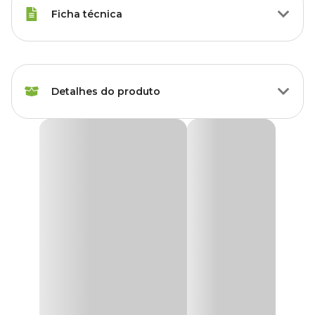
Ficha técnica
Marca
Forth
Detalhes do produto
Gênero
Unissex
Produto
Fertilizante
Fertilizante Forth Enxofre Tecnutri
O
enxofre é um componente
essencial à todas as proteínas das
plantas. Ele aumenta a cor verde das folhas,
auxilia no
Plantas
Todos os tipos de plantas
crescimento
e ajuda na formação das sementes e frutos.
indicadas
A falta do enxofre faz com que as novas folhas
fiquem
amareladas
e com nervuras mais claras, os caules ficam curtos e
Tipo
Mineral
amarelados e o crescimento da planta diminui.
• O FORTH Enxofre deve ser utilizado sem a mistura de qualquer
Finalidade
Manutenção
outro produto.
• Recomenda-se a verificação prévia da qualidade da água a ser
utilizada.
Aplicação
Foliar
• Pulverização com cobertura total em todas as partes da planta.