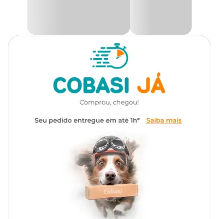
• Culturas mais sensíveis ou em caso de dúvidas, consultar nosso
Departamento Técnico.
Apresentação
Frasco de 500ml
• Pulverizar com tempo não chuvoso e de preferência nos horários
mais frescos do dia (manhã ou fim de tarde).
• Não aplicar o produto durante a floração.Fazer uma pré-mistura
Nitrogênio, Enxofre,
e adicionar ao pulverizador sob agitação.
Composição
Sulfato
Frequência
A cada 15 dias
Característica
Líquido
Dosagem
5ml por litro de água