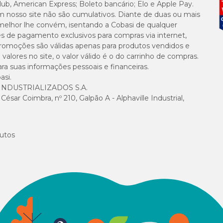
lub, American Express; Boleto bancário; Elo e Apple Pay.
m nosso site não são cumulativos. Diante de duas ou mais
melhor lhe convém, isentando a Cobasi de qualquer
es de pagamento exclusivos para compras via internet,
e promoções são válidas apenas para produtos vendidos e
alores no site, o valor válido é o do carrinho de compras.
suas informações pessoais e financeiras.
asi.
NDUSTRIALIZADOS S.A.
sar Coimbra, nº 210, Galpão A - Alphaville Industrial,
utos