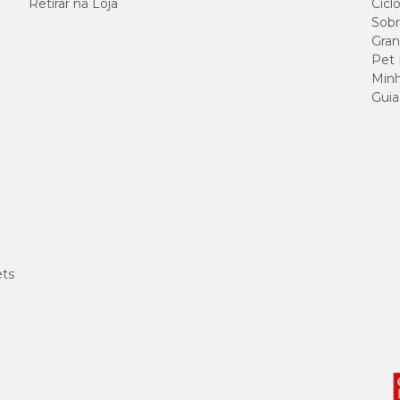
Retirar na Loja
Cicl
Sobr
entrado Tecnutri com
preço
especial e excelentes ofertas.
Gran
Pet
Minh
Guia
ets