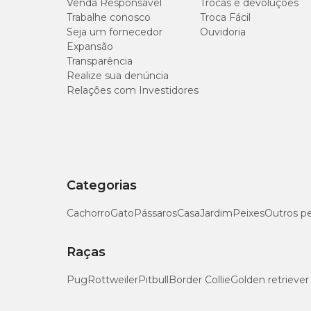
Venda Responsável
Trocas e devoluções
Bromélias e Orquídeas são sensíveis ao Cobre.
Trabalhe conosco
Troca Fácil
Na Cobasi, você encontra o Fertilizante Forth Cobre Conc
Seja um fornecedor
Ouvidoria
Expansão
Transparência
Realize sua denúncia
Relações com Investidores
Categorias
Cachorro
Gato
Pássaros
Casa
Jardim
Peixes
Outros p
Raças
Pug
Rottweiler
Pitbull
Border Collie
Golden retriever