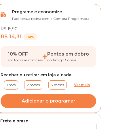
Programe e economize
Facilite sua rotina com a Compra Programada
R$ 15,90
R$ 14,31
-10%
10% OFF
Pontos em dobro
em todas as compras
no Amigo Cobasi
Receber ou retirar em loja a cada:
1 mês
2 meses
3 meses
Ver mais
Adicionar e programar
Frete e prazo: