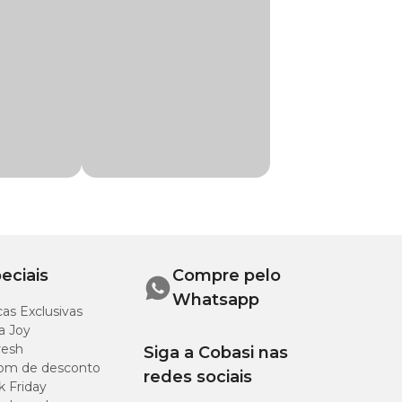
eciais
Compre pelo
Whatsapp
as Exclusivas
a Joy
resh
Siga a Cobasi nas
om de desconto
redes sociais
k Friday