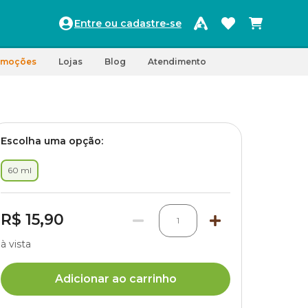
Entre ou cadastre-se
omoções
Lojas
Blog
Atendimento
Escolha uma opção:
60 ml
R$ 15,90
1
à vista
Adicionar ao carrinho