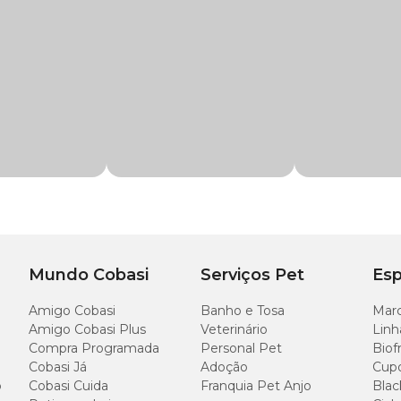
, melhora na qualidade de frutos e hortaliças.
rocessos das plantas.
nção
r outro produto.
er utilizada.
re
anta.
 à embalagem do produto.
ários mais frescos do dia (manhã ou fim de tarde).
Mundo Cobasi
Serviços Pet
Esp
Amigo Cobasi
Banho e Tosa
Marc
Amigo Cobasi Plus
Veterinário
Linh
itação.
Compra Programada
Personal Pet
Biof
Cobasi Já
Adoção
Cup
o
Cobasi Cuida
Franquia Pet Anjo
Blac