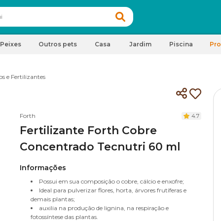
Peixes
Outros pets
Casa
Jardim
Piscina
Pr
s e Fertilizantes
Forth
4.7
Fertilizante Forth Cobre
Concentrado Tecnutri 60 ml
Informações
Possui em sua composição o cobre, cálcio e enxofre;
Ideal para pulverizar flores, horta, árvores frutíferas e
demais plantas;
auxilia na produção de lignina, na respiração e
fotossíntese das plantas.