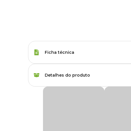
Ficha técnica
Marca
Forth
Detalhes do produto
Gênero
Unissex
Fertilizante Forth Cobre Concentrado Tecnut
Produto
Fertilizante
O
Fertilizante
que possui em sua composição o cobre, cálc
Ideal para pulverizar flores, horta, árvores frutíferas e dema
Plantas indicadas
Todos os tipos de flo
O Cobre favorece o metabolismo das plantas, sendo importan