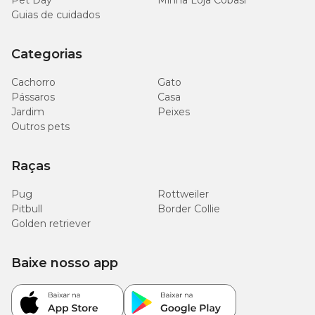
Pet Day
Minha Loja Cobasi
Guias de cuidados
Categorias
Cachorro
Gato
Pássaros
Casa
Jardim
Peixes
Outros pets
Raças
Pug
Rottweiler
Pitbull
Border Collie
Golden retriever
Baixe nosso app