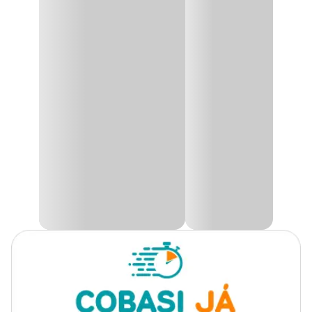
Produto
Fertilizante
Fertilizante 04.14.08 Dimy
O
Fertilizante 04.14.08 Dimy
é um fertilizante mineral
Plantas
Todos os tipos de plantas
granulado que possui em sua composição 04% de nitrogênio, 14%
indicadas
de fósforo e 08% de potássio.
Indicado para adubações de plantio, pode ser misturado com a
Tipo
Mineral
terra das covas ou vasos antes de plantar e também na época de
florescimento das plantas, pois aumenta a quantidade de flores e
frutos.
Finalidade
Adubação
Por ser um fertilizante rico em fósforo, favorece o crescimento das
raízes e do metabolismo geral das plantas, aumentando também
Aplicação
Solo
o vigor das plantas.
Após a aplicação, é indicado regar em abundância a parte
Apresentação
Embalagens de 1kg ou 5kg
adubada para que p fertilizante seja distribuído por completo e
não se concentre em local só.
Nitrogênio, Fósforo e
Na Cobasi, você encontra o Fertilizante 04.14.08 Dimy com
Composição
Potássio
preço
especial.
Característica
Granulado
Modo de usar