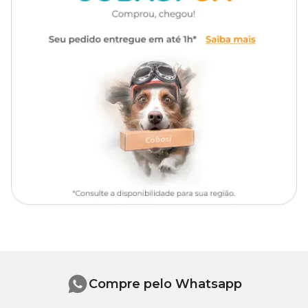
Em vasos usar 5g (colher de café) para 1kg de terra. Para outras
Dosagem
5g para cada 1kg de terra
formas de utilização ver a embalagem.
Precauções
Deve-se aplicar o produto na projeção das copas das plantas e não
próximo ao caule. Regar após a aplicação.
Compre pelo Whatsapp