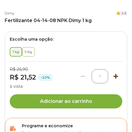
Dimy
4.9
Fertilizante 04-14-08 NPK Dimy 1 kg
Escolha uma opção:
1 kg
5 Kg
R$ 26,90
R$ 21,52
1
-20%
à vista
Adicionar ao carrinho
Programe e economize