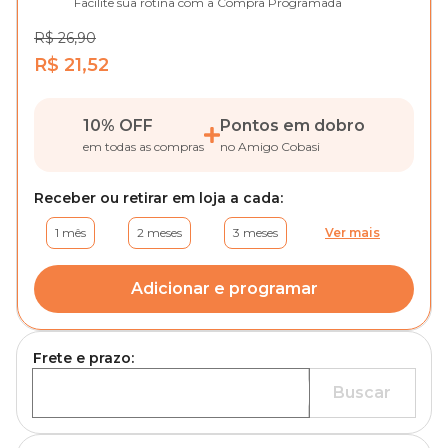
Facilite sua rotina com a Compra Programada
R$ 26,90
R$ 21,52
10% OFF
Pontos em dobro
em todas as compras
no Amigo Cobasi
Receber ou retirar em loja a cada:
1 mês
2 meses
3 meses
Ver mais
Adicionar e programar
Frete e prazo:
Buscar