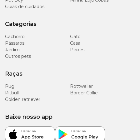
Pet Day
Minha Loja Cobasi
Guias de cuidados
Categorias
Cachorro
Gato
Pássaros
Casa
Jardim
Peixes
Outros pets
Raças
Pug
Rottweiler
Pitbull
Border Collie
Golden retriever
Baixe nosso app