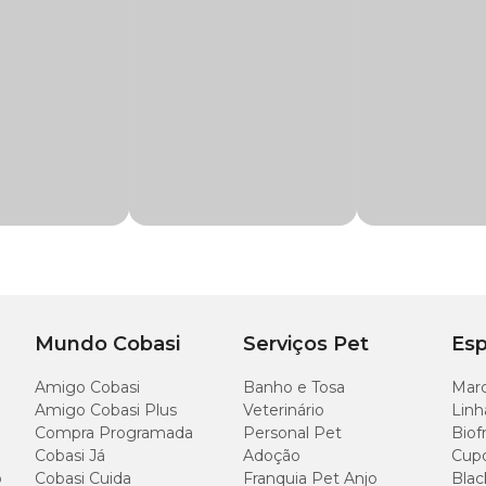
er segurança e tranquilidade para os animais em diversas situações do dia a d
ar a adaptação do animal a novos ambientes e situações
m pet);
odor facial felino e Hidrocarboneto isoparafínico
, gatil ou hotel.
o por:
Mundo Cobasi
Serviços Pet
Esp
Amigo Cobasi
Banho e Tosa
Marc
Amigo Cobasi Plus
Veterinário
Linh
Compra Programada
Personal Pet
Biof
e ser usada nas seguintes situações:
Cobasi Já
Adoção
Cup
o
Cobasi Cuida
Franquia Pet Anjo
Blac