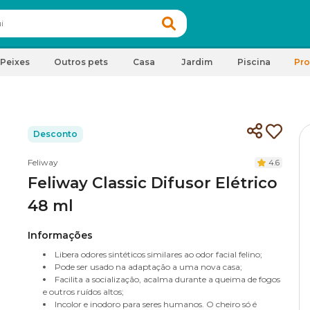
Peixes
Outros pets
Casa
Jardim
Piscina
Pr
Desconto
Feliway
4.6
Feliway Classic Difusor Elétrico
48 ml
Informações
Libera odores sintéticos similares ao odor facial felino;
Pode ser usado na adaptação a uma nova casa;
Facilita a socialização, acalma durante a queima de fogos
e outros ruídos altos;
Incolor e inodoro para seres humanos. O cheiro só é