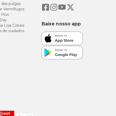
o das pulgas
e Vermífugos
 Plus
 Day
Baixe nosso app
a Loja Cobasi
s de cuidados
mpo. O ideal é que
nectar o difusor