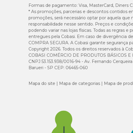
Formas de pagamento:
Visa, MasterCard, Diners C
Feliway Classic Spray 60ml
;
* As promoções, parcerias e descontos contidos e
Feliway Classic Refil 48ml
;
promoções, será necessário optar por aquela que 
Feliway Friends Difusor 48ml
;
Feliway Friends Refil 48ml
.
responsabilidade nesse sentido. Preços e condiçõ
podendo variar nas lojas físicas. Todas as regras 
entregues pela Cobasi. Em caso de divergência de v
COMPRA SEGURA. A Cobasi garante segurança para 
Feliway Classic: dicas de conservação
Copyright 2026. Todos os direitos reservados à Cob
COBASI COMÉRCIO DE PRODUTOS BÁSICOS E I
Para conservar melhor o
Feliway Classic
e evitar acident
CNPJ 53.153.938/0016-94 - Av. Fernando Cerqueira Cé
de animais de estimação e crianças.
Barueri - SP CEP: 06465-060
E não se esqueça: nunca descarte
Feliway Classic
junto c
Mapa do site
Mapa de categorias
Mapa de prod
Feliway Classic é um produto Ceva Santé Animale
O
Feliway Classic difusor
para gatos é um produto com
desenvolver produtos que garantem a saúde e o bem-estar
Feliway Classic com o melhor preço é na Cob