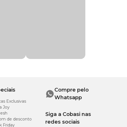
ia. As mais comuns
eciais
Compre pelo
Whatsapp
as Exclusivas
a Joy
resh
Siga a Cobasi nas
om de desconto
redes sociais
k Friday