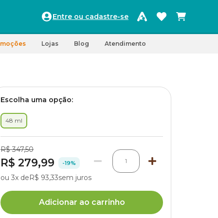
Entre ou cadastre-se
omoções
Lojas
Blog
Atendimento
Escolha uma opção:
48 ml
R$ 347,50
R$ 279,99
1
-19%
ou 3x de
R$ 93,33
sem juros
Adicionar ao carrinho