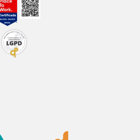
, longe do alcance
a se destaca por