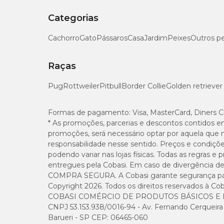
Categorias
Cachorro
Gato
Pássaros
Casa
Jardim
Peixes
Outros p
Raças
Pug
Rottweiler
Pitbull
Border Collie
Golden retriever
Formas de pagamento:
Visa, MasterCard, Diners C
* As promoções, parcerias e descontos contidos e
promoções, será necessário optar por aquela que 
responsabilidade nesse sentido. Preços e condiçõ
podendo variar nas lojas físicas. Todas as regras 
entregues pela Cobasi. Em caso de divergência de v
COMPRA SEGURA. A Cobasi garante segurança para 
Copyright 2026. Todos os direitos reservados à Cob
COBASI COMÉRCIO DE PRODUTOS BÁSICOS E I
CNPJ 53.153.938/0016-94 - Av. Fernando Cerqueira Cé
Barueri - SP CEP: 06465-060