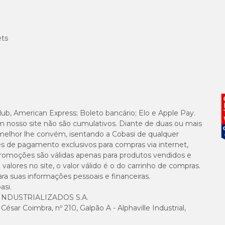
ets
lub, American Express; Boleto bancário; Elo e Apple Pay.
m nosso site não são cumulativos. Diante de duas ou mais
melhor lhe convém, isentando a Cobasi de qualquer
es de pagamento exclusivos para compras via internet,
e promoções são válidas apenas para produtos vendidos e
alores no site, o valor válido é o do carrinho de compras.
suas informações pessoais e financeiras.
asi.
NDUSTRIALIZADOS S.A.
sar Coimbra, nº 210, Galpão A - Alphaville Industrial,