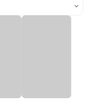
da em uma das
terco rico em
s e ervas daninhas
 umidade.
si. Compre pelo
 ser adubado seja um