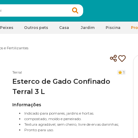
Peixes
Outros pets
Casa
Jardim
Piscina
Pr
s e Fertilizantes
Terral
1
Esterco de Gado Confinado
Terral 3 L
Informações
Indicado para pomares, jardins e hortas.
compostado, moído e peneirado.
Textura agradável, sem cheiro, livre de ervas daninhas;
Pronto para uso.