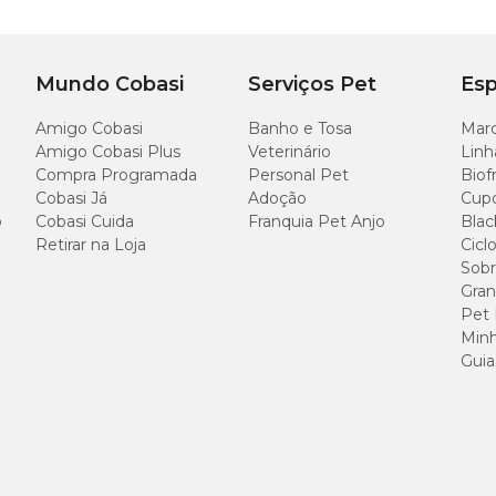
Mundo Cobasi
Serviços Pet
Esp
Amigo Cobasi
Banho e Tosa
Marc
Amigo Cobasi Plus
Veterinário
Linh
Compra Programada
Personal Pet
Biof
Cobasi Já
Adoção
Cup
o
Cobasi Cuida
Franquia Pet Anjo
Blac
Retirar na Loja
Cicl
Sobr
Gran
Pet
Minh
Guia