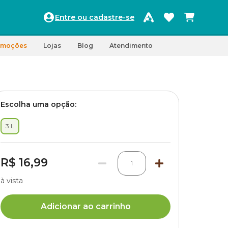
Entre ou cadastre-se
omoções
Lojas
Blog
Atendimento
Escolha uma opção:
3 L
R$ 16,99
1
à vista
Adicionar ao carrinho