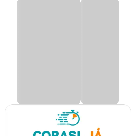
Fragrância
Citronela
Essência Limpadora Concentrada Coala Citronela
120ml
Os Limpadores Coala possuem um altíssimo poder de rendimento
Apresentação
120 ml
e contam com uma ampla variedade de fragrâncias. São indicados
para diversos tipos de utilização, perfumando o ambiente e
garantindo uma sensação prolongada de limpeza e bem-estar.
Linha
Limpador de Superfície
Informações do produto:
Manter o produto em sua embalagem original, sempre fechado,
protegido do sol, calor e chamas.
Modo de usar:
Dilua 10 gotas da Essência Limpadora Concentrada Coala para
cada litro de água e aplique no ambiente desejado.
Recomendamos que o produto seja testado em uma pequena área
antes do uso para evitar possíveis manchas.