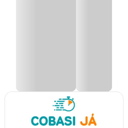
Os Limpadores Coala possuem um altíssimo poder de rendimento
e contam com uma ampla variedade de fragrâncias. São indicados
Apresentação
120 ml
para diversos tipos de utilização, perfumando o ambiente e
garantindo uma sensação prolongada de limpeza e bem-estar.
Linha
Limpador de Superfície
Informações do produto:
Manter o produto em sua embalagem original, sempre fechado,
protegido do sol, calor e chamas.Manter o produto em sua
embalagem original, sempre fechado, protegido do sol, calor e
chamas.
Modo de usar:
Dilua 10 gotas da Essência Limpadora Concentrada Coala para
cada litro de água e aplique no ambiente desejado.
Recomendamos que o produto seja testado em uma pequena área
antes do uso para evitar possíveis manchas.