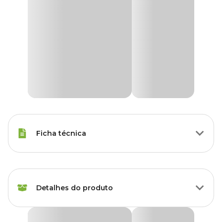
Ficha técnica
Marca
Coala
Detalhes do produto
Gênero
Unissex
Fragrância
Capim-Limão
Essência Concentrada Coala Capim Limão 120ml