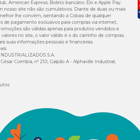
lub, American Express; Boleto bancário; Elo e Apple Pay.
m nosso site não são cumulativos. Diante de duas ou mais
melhor lhe convém, isentando a Cobasi de qualquer
es de pagamento exclusivos para compras via internet,
e promoções são válidas apenas para produtos vendidos e
alores no site, o valor válido é o do carrinho de compras.
suas informações pessoais e financeiras.
asi.
NDUSTRIALIZADOS S.A.
sar Coimbra, nº 210, Galpão A - Alphaville Industrial,
utos