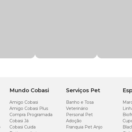
de lima-limão, garantindo um toque especial na limpeza.
s
a-Limão Bellokão com preço
especial, além de uma ampla variedade de pro
 exclusivas no site, App ou em uma de nossas lojas físicas e transforme seus a
Mundo Cobasi
Serviços Pet
Esp
Amigo Cobasi
Banho e Tosa
Marc
Amigo Cobasi Plus
Veterinário
Linh
Compra Programada
Personal Pet
Biof
llokão
pode ser usado concentrado ou diluído na proporção de 10ml para 1 litr
Cobasi Já
Adoção
Cup
o
Cobasi Cuida
Franquia Pet Anjo
Blac
ir, deixando agir por 5 minutos e depois enxágue normalmente.