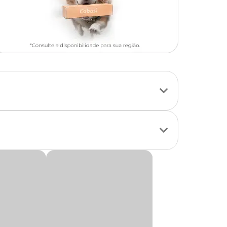
tos de alimentos,
, clínicas
orma eficaz. Além