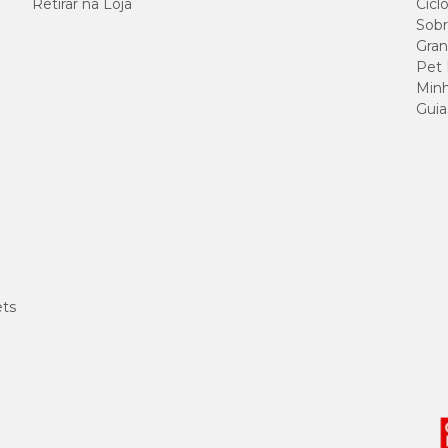
Retirar na Loja
Cicl
Sobr
s no caso de machos que levantam a perna para urinar.
Gran
Pet
Minh
Guia
es forem atingidas, lave-as com água corrente por 15 minutos;
 imediatamente um médico e tenha em mãos o rótulo do produto;
ticos;
embalagem original.
ets