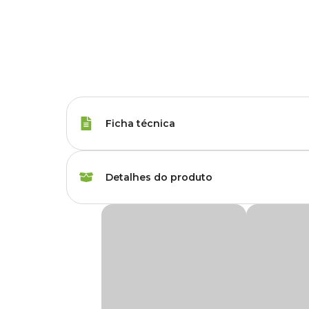
Ficha técnica
Marca
Bellokao
Detalhes do produto
Gênero
Unissex
Eliminador de Odores Lima-Limão Bellokão
Fragrância
Lima-Limão
O
Eliminador de Odores Lima-Limão Bellokão
é idea
urina e fezes de animais. Perfeito para desodorizar diversos 
veterinárias e lojas de animais, proporcionando limpeza e f
Apresentação
2 L
Sua fórmula com extrato de santa maria atua profundament