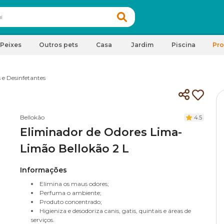
Peixes
Outros pets
Casa
Jardim
Piscina
Pr
 e Desinfetantes
Bellokão
4.5
Eliminador de Odores Lima-
Limão Bellokão 2 L
Informações
Elimina os maus odores;
Perfuma o ambiente;
Produto concentrado;
Higieniza e desodoriza canis, gatis, quintais e áreas de
serviços.