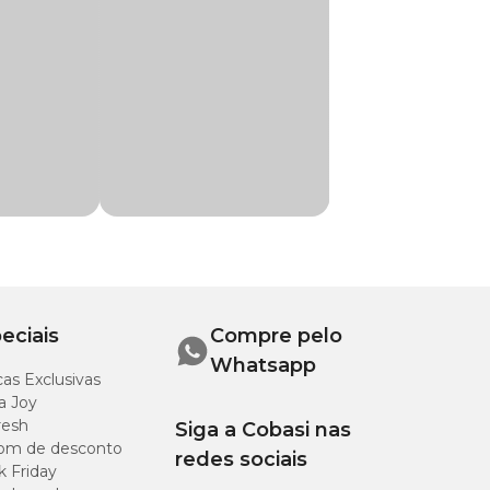
dutos para o
mbientes com
eciais
Compre pelo
Whatsapp
as Exclusivas
a Joy
resh
o de água,
Siga a Cobasi nas
om de desconto
redes sociais
k Friday