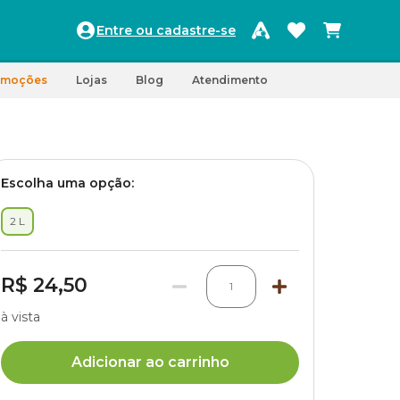
Entre ou cadastre-se
omoções
Lojas
Blog
Atendimento
Escolha uma opção:
2 L
R$ 24,50
1
à vista
Adicionar ao carrinho