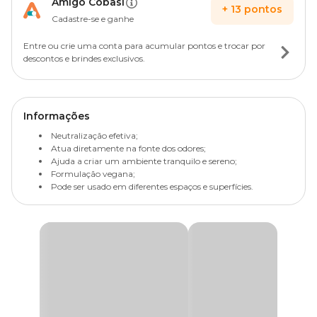
Amigo Cobasi
+
13
pontos
Cadastre-se e ganhe
Entre ou crie uma conta para acumular pontos e trocar por
descontos e brindes exclusivos.
Informações
Neutralização efetiva;
Atua diretamente na fonte dos odores;
Ajuda a criar um ambiente tranquilo e sereno;
Formulação vegana;
Pode ser usado em diferentes espaços e superfícies.