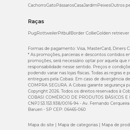
Cachorro
Gato
Pássaros
Casa
Jardim
Peixes
Outros p
fêmeas prenhes ou em fase de amamentação;
filhotes com menos de 30 dias de vida.
Raças
Doxifin 50mg Tabs - efeitos colaterais
Pug
Rottweiler
Pitbull
Border Collie
Golden retriever
Durante o tratamento de infecções bacterianas com o
Dox
Caso perceber um desses sintomas, procure a orientação d
Formas de pagamento:
Visa, MasterCard, Diners C
* As promoções, parcerias e descontos contidos e
promoções, será necessário optar por aquela que 
Doxifin na medida certa para o pet
responsabilidade nesse sentido. Preços e condiçõ
podendo variar nas lojas físicas. Todas as regras 
No pet shop online da Cobasi você encontra o antibiótico p
entregues pela Cobasi. Em caso de divergência de v
COMPRA SEGURA. A Cobasi garante segurança para 
Doxifin 100mg
;
Copyright 2026. Todos os direitos reservados à Cob
Doxifin 200mg
.
COBASI COMÉRCIO DE PRODUTOS BÁSICOS E I
CNPJ 53.153.938/0016-94 - Av. Fernando Cerqueira Cé
Doxifin 50mg: dicas para conservação
Barueri - SP CEP: 06465-060
Para manter a eficácia e a conservação do
Doxifin 50mg
,
Mapa do site
Mapa de categorias
Mapa de prod
local seco, arejado, protegido do sol e longe do alcance de 