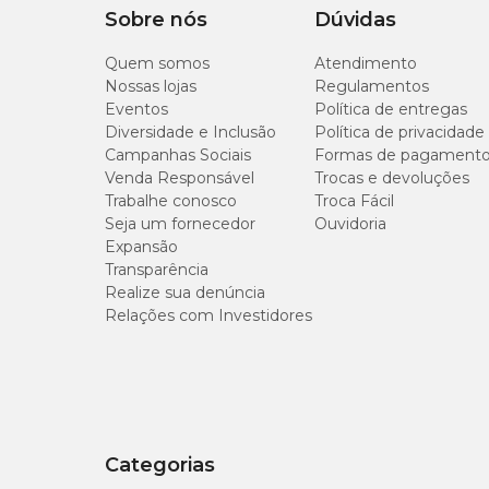
Sobre nós
Dúvidas
Cada comprimido do
Doxifin Tabs 50mg
para cães e ga
Tipo de Pet
Cachorros, Gatos
Quem somos
Atendimento
Doxiciclina base: 50mg;
Nossas lojas
Regulamentos
veículo q.s.p: 250mg.
Eventos
Política de entregas
Diversidade e Inclusão
Política de privacidade
Campanhas Sociais
Formas de pagament
Como usar o Doxifin 50mg
Venda Responsável
Trocas e devoluções
Trabalhe conosco
Troca Fácil
O antibiótico
Doxifin Tabs 50mg
para cães e gatos é um
Seja um fornecedor
Ouvidoria
com rações e petiscos.
Expansão
A dose terapêutica da doxiciclina é de 10 mg/kg de peso co
Transparência
tratamento de erliquiose, por 28 dias consecutivos.
Realize sua denúncia
Relações com Investidores
Obs.: A partição dos comprimidos deve ser realizada apena
Para informações sobre dosagem diária e duração do trata
Doxifin 50mg: contraindicações
Categorias
O tratamento de infecções bacterianas com antibiótico
Do