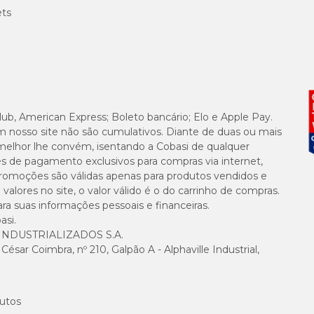
ets
ifin 50mg Tabs
, é possível que o animal apresente efeitos colaterais como ná
e um veterinário.
lub, American Express; Boleto bancário; Elo e Apple Pay.
m nosso site não são cumulativos. Diante de duas ou mais
melhor lhe convém, isentando a Cobasi de qualquer
es de pagamento exclusivos para compras via internet,
e promoções são válidas apenas para produtos vendidos e
ara cães e gatos
Doxifin Tabs
na dosagem ideal para o seu animal de estimaçã
alores no site, o valor válido é o do carrinho de compras.
suas informações pessoais e financeiras.
asi.
NDUSTRIALIZADOS S.A.
sar Coimbra, nº 210, Galpão A - Alphaville Industrial,
 a Ourofino Saúde Animal recomenda: manter os comprimidos em sua embal
utos
crianças e animais de estimação.