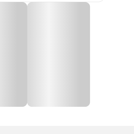
ro. Seus
ratório,
érias: