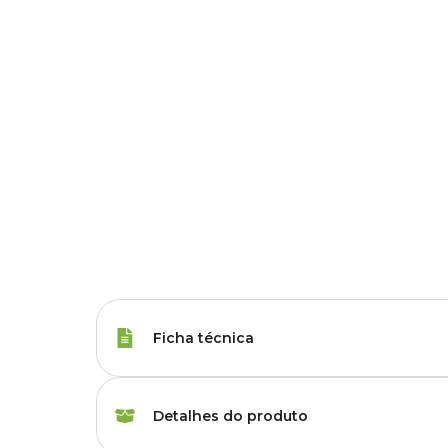
Ficha técnica
Porte
Raças Minis, Raças 
Detalhes do produto