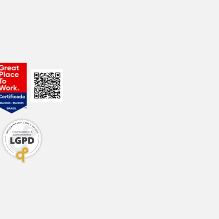
useas e vômito.
o. Confira:
agem original em