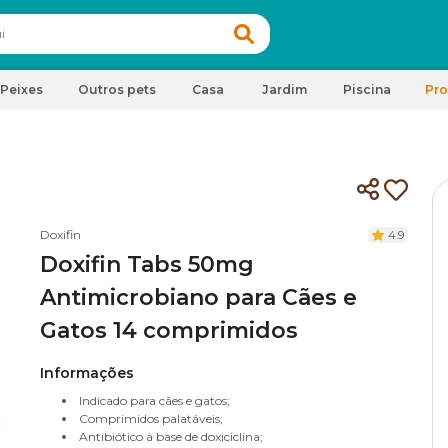
Peixes
Outros pets
Casa
Jardim
Piscina
Pr
Doxifin
4.9
Doxifin Tabs 50mg
Antimicrobiano para Cães e
Gatos 14 comprimidos
Informações
Indicado para cães e gatos;
Comprimidos palatáveis;
Antibiótico à base de doxiciclina;