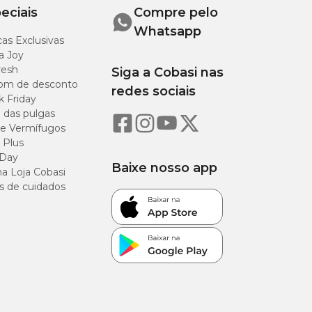
eciais
Compre pelo
Whatsapp
as Exclusivas
a Joy
resh
Siga a Cobasi nas
om de desconto
redes sociais
k Friday
o das pulgas
e Vermífugos
mal ou misturar
 Plus
 Day
Baixe nosso app
ainda, no caso de
a Loja Cobasi
s de cuidados
fiança.