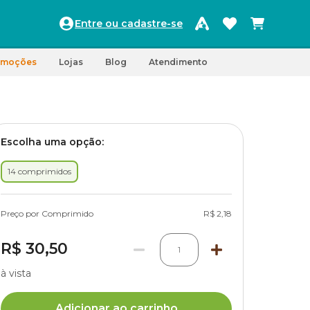
Entre ou cadastre-se
omoções
Lojas
Blog
Atendimento
Escolha uma opção:
14 comprimidos
Preço por Comprimido
R$ 2,18
R$ 30,50
1
à vista
Adicionar ao carrinho