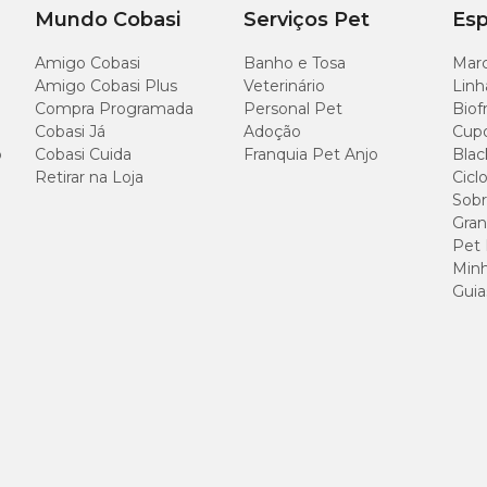
Mundo Cobasi
Serviços Pet
Esp
tos é composto por:
Amigo Cobasi
Banho e Tosa
Marc
Amigo Cobasi Plus
Veterinário
Linh
Compra Programada
Personal Pet
Biof
Cobasi Já
Adoção
Cup
o
Cobasi Cuida
Franquia Pet Anjo
Blac
Retirar na Loja
Cicl
Sobr
 medicamento simples de usar. Basta administrar diretamente na boca do ani
Gran
Pet
rporal, devendo ser administrada uma vez ao dia por sete dias consecutivos, ou 
Minh
Guia
s ao meio, respeitando-se o sulco presente nos comprimidos.
mento, leia a
bula do Doxifin 50mg
e consulte um médico-veterinário de con
xifin 50mg
é contraindicado nas seguintes situações: