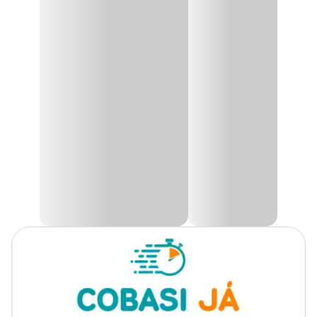
Os aromas queridinhos do Brasil agora na versão Difusores de
Aromas, com fragrâncias especiais para deixar seu ambiente ainda
Apresentação
100 ml
mais perfumado e aproveitar momentos que marcam!
Informações do produto:
Linha
Aromatizador de Ambiente
Importante manter as varetas umedecidas para que haja
evaporação do perfume no ambiente caso queira interromper o
uso, basta tirar as varetas e fechar o frasco.
Modo de usar:
1 - Retire o produto da embalagem.
2 - Desencaixe a tampa externa e abra o frasco retirando a tampa
interna que veda o produto.
3 - Encaixe novamente a tampa externa no frasco.
4 - Introduza as varetas no frasco para que absorvam o perfume.
5 - Após 2 horas troque as varetas de lado.