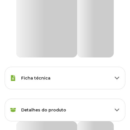
Ficha técnica
Marca
Coala
Detalhes do produto
Gênero
Unissex
Fragrância
Manga
Difusor de ambiente Coala Manga