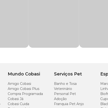
biente
a tampa interna que veda o produto.
erfume.
Mundo Cobasi
Serviços Pet
Esp
Amigo Cobasi
Banho e Tosa
Marc
Amigo Cobasi Plus
Veterinário
Linh
Compra Programada
Personal Pet
Biof
Cobasi Já
Adoção
Cup
o
Cobasi Cuida
Franquia Pet Anjo
Blac