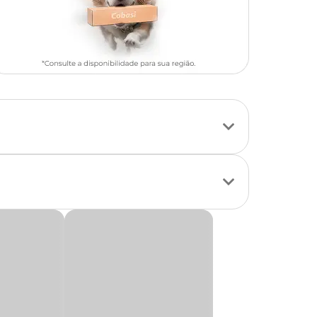
erfumado e
s varetas e fechar