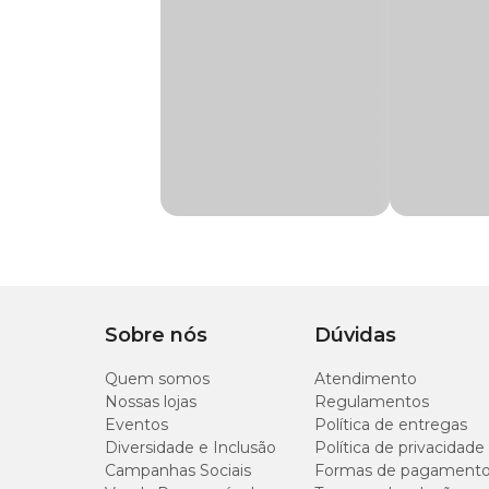
Linha
Aromatizador de Am
Modo de usar:
1 - Retire o produto da embalagem.
2 - Desencaixe a tampa externa e abra o frasco retirando 
3 - Encaixe novamente a tampa externa no frasco.
4 - Introduza as varetas no frasco para que absorvam o p
5 - Após 2 horas troque as varetas de lado.
Sobre nós
Dúvidas
Quem somos
Atendimento
Nossas lojas
Regulamentos
Eventos
Política de entregas
Diversidade e Inclusão
Política de privacidade
Campanhas Sociais
Formas de pagament