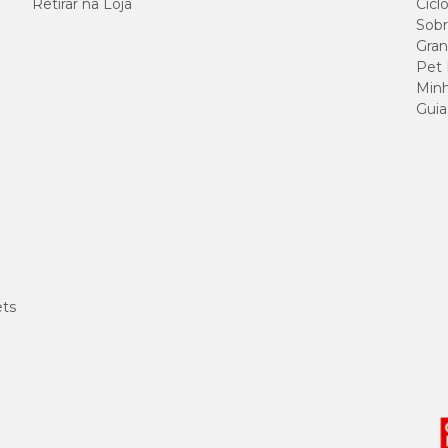
Retirar na Loja
Cicl
Sobr
Gran
Pet
Minh
Guia
ets