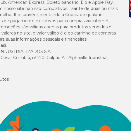
lub, American Express; Boleto bancário; Elo e Apple Pay.
m nosso site não são cumulativos. Diante de duas ou mais
melhor lhe convém, isentando a Cobasi de qualquer
es de pagamento exclusivos para compras via internet,
e promoções são válidas apenas para produtos vendidos e
alores no site, o valor válido é o do carrinho de compras.
suas informações pessoais e financeiras.
asi.
NDUSTRIALIZADOS S.A.
sar Coimbra, nº 210, Galpão A - Alphaville Industrial,
utos