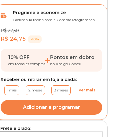
Programe e economize
Facilite sua rotina com a Compra Programada
R$ 27,50
R$ 24,75
-10%
10% OFF
Pontos em dobro
em todas as compras
no Amigo Cobasi
Receber ou retirar em loja a cada:
1 mês
2 meses
3 meses
Ver mais
Adicionar e programar
Frete e prazo: