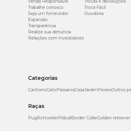
Venda Responsável
Trocas e devoluções
Trabalhe conosco
Troca Fácil
Seja um fornecedor
Ouvidoria
Expansão
Transparência
Realize sua denúncia
Relações com Investidores
Categorias
Cachorro
Gato
Pássaros
Casa
Jardim
Peixes
Outros p
Raças
Pug
Rottweiler
Pitbull
Border Collie
Golden retriever