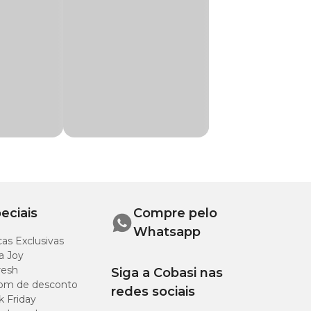
eciais
Compre pelo
Whatsapp
as Exclusivas
a Joy
resh
Siga a Cobasi nas
om de desconto
redes sociais
k Friday