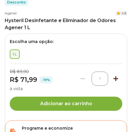
Desconto
Agener
4.8
Hysteril Desinfetante e Eliminador de Odores
Agener 1 L
Escolha uma opção:
1 L
R$ 89,90
R$ 71,99
1
-19%
à vista
Adicionar ao carrinho
Programe e economize