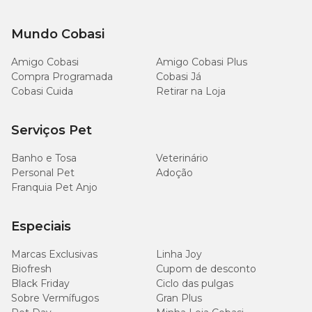
50 ml
20 litros
Mundo Cobasi
Amigo Cobasi
Amigo Cobasi Plus
Compra Programada
Cobasi Já
Cobasi Cuida
Retirar na Loja
Para mais informações, consulte a
bula do Hysteril
e a
embalagem do produto.
Serviços Pet
Hysteril: precauções de uso
Banho e Tosa
Veterinário
Para o uso seguro do desinfetante
Hysteril
, observe as seguintes
Personal Pet
Adoção
precauções:
Franquia Pet Anjo
utilize luvas de proteção ao manipular o produto;
Especiais
não usar próximo de cães e gatos, pois causa intoxicação;
não usar em animais de estimação;
usar junto com sabão ou detergentes aniônicos e nitratos
Marcas Exclusivas
Linha Joy
diminui a eficácia do Hysteril;
Biofresh
Cupom de desconto
não descartar a embalagem ou sobras do produto me
Black Friday
Ciclo das pulgas
mananciais;
Sobre Vermífugos
Gran Plus
não usar produto com mais de 24 horas de diluição;