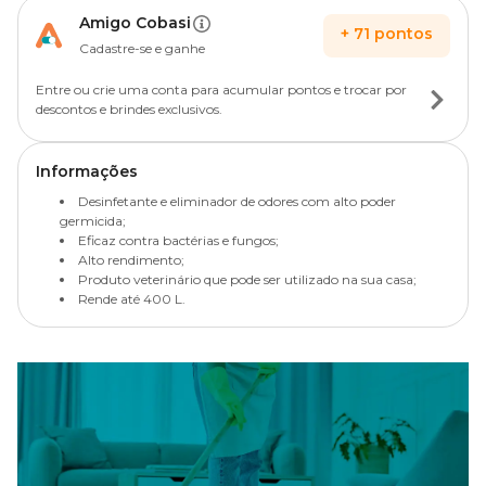
Amigo Cobasi
+
71
pontos
Cadastre-se e ganhe
Entre ou crie uma conta para acumular pontos e trocar por
descontos e brindes exclusivos.
Informações
Desinfetante e eliminador de odores com alto poder
germicida;
Eficaz contra bactérias e fungos;
Alto rendimento;
Produto veterinário que pode ser utilizado na sua casa;
Rende até 400 L.