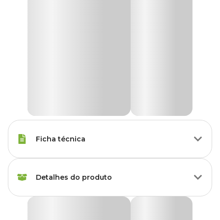
Ficha técnica
Marca
Agener
Detalhes do produto
Gênero
Unissex
Desinfetante Hysteril Agener