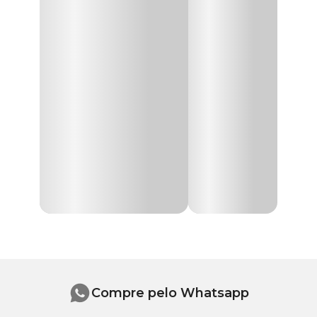
Apresentação
1 L
O
Hysteril
é um desinfetante e eliminador de odores concentrado
com Cloreto de Benzalcônio 20%. O produto se destaca por seu
alto poder germicida, que deixa o ambiente livre de fungos e
Linha
Desinfetante
bactérias, mantendo o pet e a família protegidos.
Composição
Cloreto de Benzalcônio
Hysteril: para que serve?
O
Hysteril
é um produto que serve para a higienização completa
de diversos ambientes. Seu uso é indicado para locais como:
consultórios, centros cirúrgicos, canis e gatis, banho e tosa, caixas
de transporte e quintais.
Hysteril: composição
Cada 100ml de
Hysteril
é composto por:
Cloreto de Benzalcônio: 20g;
Veículo q.s.p.: 100ml.
Compre pelo Whatsapp
Hysteril: como usar