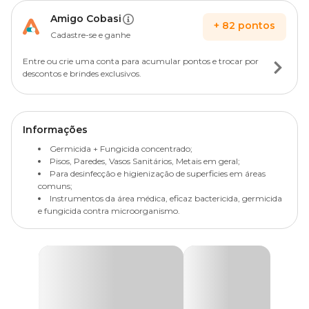
Amigo Cobasi
+
82
pontos
Cadastre-se e ganhe
Entre ou crie uma conta para acumular pontos e trocar por
descontos e brindes exclusivos.
Informações
Germicida + Fungicida concentrado;
Pisos, Paredes, Vasos Sanitários, Metais em geral;
Para desinfecção e higienização de superficies em áreas
comuns;
Instrumentos da área médica, eficaz bactericida, germicida
e fungicida contra microorganismo.