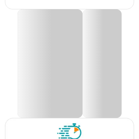
Gênero
Unissex
Fragrância
Herbal
Desinfetante Bactericida Concentrado Vet+20
Herbal
Apresentação
500 ml, 1L e 5 L
O
Desinfetante Bactericida Concentrado Vet+20 Herbal
é
um bactericida germicida + fungicida concentrado herbal para a
desinfecção de hospitais, clínicas médicas, clínicas veterinárias,
Linha
Desinfetante
canis, restaurantes, condomínio, quintais, cozinhas industriais,
vasos sanitários, pisos, paredes, metais, uniformes e etc.
Com quaternário de amônio, mata bactérias como Salmonella,
Choleraesuis, Staphilococus, Aureaus, Eschericia, Coli e
Pseudomona, Pseudomona, Aeruginosa, o produto não é
corrosivo.
Na Cobasi, você encontra o
Desinfetante Bactericida
Concentrado Vet+20 Herbal com um preço
especial!
Modo de usar
Para desinfecção:
Diluir 1 parte do produto em 20 partes de