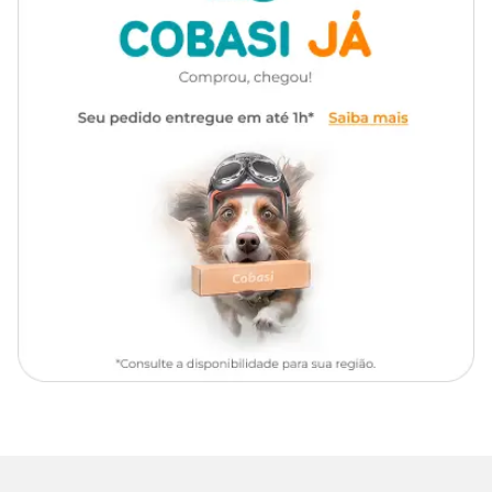
água, deixando agir no mínimo por 10 minutos antes de
enxaguar.
Para limpeza geral:
Diluir 10mL do produto em até 6,5 litros de
água.
Nesta diluição não é necessário enxaguar.
Lave bem os objetos ou utensílios utilizados como medida antes de
reutilizá-los.
Elimine todo resíduo de sabão da área a ser desinfetada com
Vet+20, pois o sabão neutraliza a ação bactericida do desinfetante.
Composição
Cloreto de alquil dimetíl benzil amônio , emulsificante, fragrância,
corante e água.