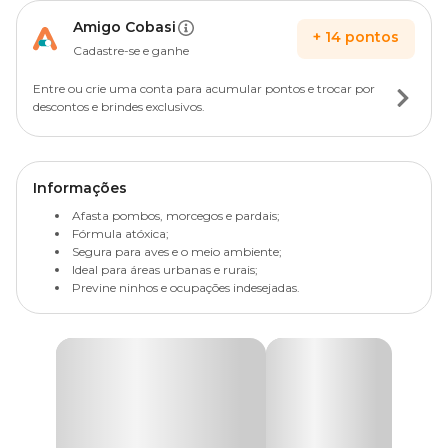
Amigo Cobasi
+
14
pontos
Cadastre-se e ganhe
Entre ou crie uma conta para acumular pontos e trocar por
descontos e brindes exclusivos.
Informações
Afasta pombos, morcegos e pardais;
Fórmula atóxica;
Segura para aves e o meio ambiente;
Ideal para áreas urbanas e rurais;
Previne ninhos e ocupações indesejadas.