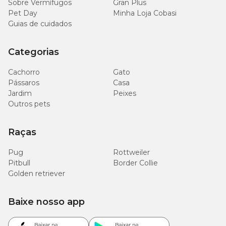
Sobre Vermífugos
Gran Plus
Pet Day
Minha Loja Cobasi
Guias de cuidados
Categorias
Cachorro
Gato
Pássaros
Casa
Jardim
Peixes
Outros pets
Raças
Pug
Rottweiler
Pitbull
Border Collie
Golden retriever
Baixe nosso app