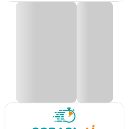
Produto
Fertilizante
Cupro Líquido Dimy
É um produto que possui dupla finalidade, à base de cobre, que
possui ação
preventiva
contra fungos e ao mesmo tempo
nutre a
Plantas
Todos os tipos de plantas
planta
com este elemento tão importante para ela.
indicadas
Cupro Dimy
pode ser utilizado em plantas
ornamentais,hortaliças e frutíferas para prevenir o aparecimento
Tipo
Mineral
de fungos como: ferrugem, podridão das raízes, antracnose entre
outras doenças que atacam as plantas.
Finalidade
Manutenção
Aplicação
Foliar
Apresentação
Frasco de 60ml
Composição
Sulfato de Cobre
Característica
Líquido