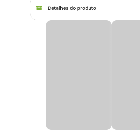
Marca
Desli
Detalhes do produto
Cor
Preto
Cuia Vicenza Prato Desli Preto
Gênero
Unissex
A
Cuia Vicenza Prato Desli Preto
é uma excelente escol
moderno e único que com certeza deixa qualquer local ma
Material
Polipropileno
Produzido com materiais resistentes, as cuias Vicenza pos
escorrer de forma que suje o ambiente, dando mais praticid
Tipo de Produto
Vaso
Medidas aproximadas
Acompanha
Sim
prato?
Tamanho
Possui furo?
Sim
28 cm
Autoirrigável
Não
35 cm