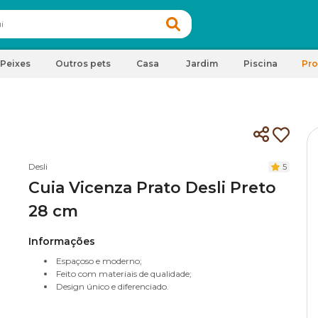
Peixes
Outros pets
Casa
Jardim
Piscina
Pr
Desli
5
Cuia Vicenza Prato Desli Preto
28 cm
Informações
Espaçoso e moderno;
Feito com materiais de qualidade;
Design único e diferenciado.