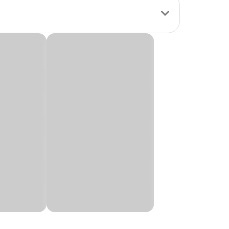
 Possui design
o deixar a água
Cobasi, aproveite!
 Alt.
12 cm
14,5 cm