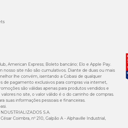
ets
lub, American Express; Boleto bancário; Elo e Apple Pay.
m nosso site não são cumulativos. Diante de duas ou mais
melhor lhe convém, isentando a Cobasi de qualquer
es de pagamento exclusivos para compras via internet,
e promoções são válidas apenas para produtos vendidos e
alores no site, o valor válido é o do carrinho de compras.
suas informações pessoais e financeiras.
asi.
NDUSTRIALIZADOS S.A.
sar Coimbra, nº 210, Galpão A - Alphaville Industrial,