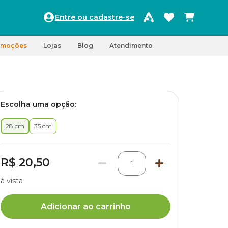
Entre ou cadastre-se
omoções
Lojas
Blog
Atendimento
Escolha uma opção:
28 cm
35 cm
R$ 20,50
1
à vista
Adicionar ao carrinho