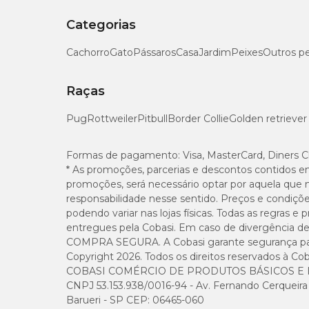
Categorias
Cachorro
Gato
Pássaros
Casa
Jardim
Peixes
Outros p
Raças
Pug
Rottweiler
Pitbull
Border Collie
Golden retriever
Formas de pagamento:
Visa, MasterCard, Diners C
* As promoções, parcerias e descontos contidos e
promoções, será necessário optar por aquela que 
responsabilidade nesse sentido. Preços e condiçõ
podendo variar nas lojas físicas. Todas as regras 
entregues pela Cobasi. Em caso de divergência de v
COMPRA SEGURA. A Cobasi garante segurança para 
Copyright 2026. Todos os direitos reservados à Cob
COBASI COMÉRCIO DE PRODUTOS BÁSICOS E I
CNPJ 53.153.938/0016-94 - Av. Fernando Cerqueira Cé
Barueri - SP CEP: 06465-060