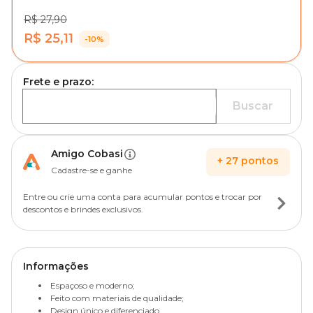
R$ 27,90
R$ 25,11
-10%
Frete e prazo:
Buscar
Amigo Cobasi
+
27
pontos
Cadastre-se e ganhe
Entre ou crie uma conta para acumular pontos e trocar por
descontos e brindes exclusivos.
Informações
Espaçoso e moderno;
Feito com materiais de qualidade;
Design único e diferenciado.