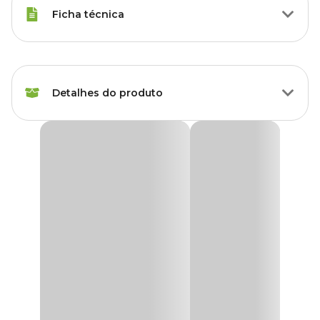
Ficha técnica
Marca
Desli
Detalhes do produto
Cor
Marrom
Gênero
Unissex
Cuia Vicenza Prato Desli Marrom
A
Cuia Vicenza Prato Desli Marrom
é uma ótima opção para
Material
Polipropileno
decorar a sua casa, o seu jardim ou qualquer outro ambiente
desejado. Possui design moderno e único que com certeza deixa
qualquer lugar mais bonito e cheio de vida.
Tipo de Produto
Vaso
Feita com materiais resistentes, as cuias Vicenza possuem um
prato encaixado na parte de baixo, que auxilia na organização e a
Acompanha prato?
Sim
não deixar a água escorrer de forma que suje o ambiente, dando
mais praticidade no dia a dia. Além disso, a
Cuia Vicenza está
com preço
imperdível nas lojas físicas, site e App na Cobasi,
Possui furo?
Sim
aproveite!