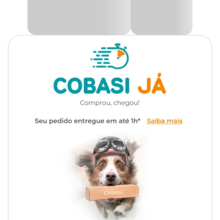
Autoirrigável
Não
Medidas aproximadas
Diâm.
Tamanho
x Alt.
28 cm
28 cm
x 12 cm
35 cm x
35 cm
14,5 cm