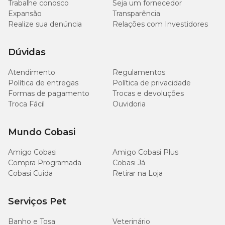
Trabalhe conosco
Seja um fornecedor
Expansão
Transparência
Contralac na dose certa para o pet
Realize sua denúncia
Relações com Investidores
No pet shop online da Cobasi, além do Contralac 5, o tutor tem à
Dúvidas
disposição o
Controlac 20
para tratar os sintomas de gravidez
psicológica em cadelas e gatas.
Atendimento
Regulamentos
Política de entregas
Política de privacidade
Contralac: dicas de conservação
Formas de pagamento
Trocas e devoluções
Troca Fácil
Ouvidoria
Para garantir a conservação do
Contralac 5
, siga as orientações
do fabricante. São elas: manter a embalagem guardada em local
seco, arejado e protegido do sol. Deixar fora do alcance de animais
Mundo Cobasi
de estimação e crianças.
Amigo Cobasi
Amigo Cobasi Plus
Compra Programada
Cobasi Já
Contralac tem a qualidade Virbac
Cobasi Cuida
Retirar na Loja
A Virbac é um laboratório farmacêutico presente em mais de 100
países que, desde a década de 60, procura oferecer soluções eficazes
Serviços Pet
para doenças em animais. A qualidade de seus medicamentos é
reconhecida por tutores, veterinários e agricultores.
Banho e Tosa
Veterinário