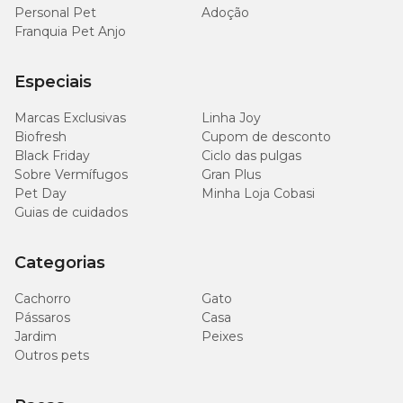
Personal Pet
Adoção
Contralac 5 com o menor preço é na Cobasi
Franquia Pet Anjo
O antigalactogênico
Contralac 5 com o menor preço
só o pet
Especiais
shop online da Cobasi tem. Confira nossas marcas nacionais e
importadas de medicamentos para
cães
e
gatos
com descontos
imperdíveis. Com a
Compra Programada
, você pode agendar a
Marcas Exclusivas
Linha Joy
entrega de seus pedidos recorrentes para a data que quiser.
Biofresh
Cupom de desconto
Aproveite!
Black Friday
Ciclo das pulgas
Sobre Vermífugos
Gran Plus
Pet Day
Minha Loja Cobasi
Guias de cuidados
Categorias
Cachorro
Gato
Pássaros
Casa
Jardim
Peixes
Outros pets