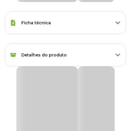
Ficha técnica
Raças de Gato
Todas as Raças
Detalhes do produto
Idade
Filhote, Adulto, Sênior
Característica
Simples
Comedouro Premium Gatos Pet Flex Vermelho
Os comedouros são itens muito importantes para quem tem pet
Marca
Pet Flex
em casa, então precisamos nos certificar que estamos garantindo o
melhor para o nosso bichinho.
Cor
Vermelho
O Comedouro Premium Gatos Pet Flex Vermelho traz conforto
para o seu pet durante o uso, além de ser feito com material de
qualidade e com preço imperdível, ele facilita a higienização dando
Gênero
Unissex
praticidade ao seu dia a dia.