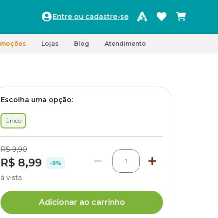
Entre ou cadastre-se
omoções
Lojas
Blog
Atendimento
Escolha uma opção:
Único
R$ 9,90
R$ 8,99
1
-9%
à vista
Adicionar ao carrinho