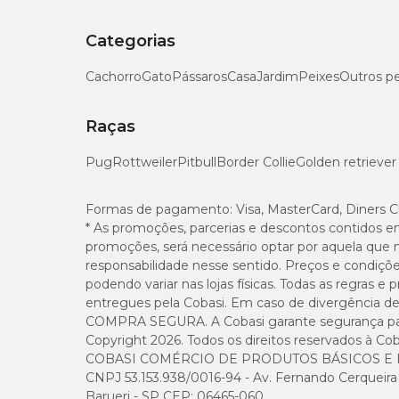
Categorias
Cachorro
Gato
Pássaros
Casa
Jardim
Peixes
Outros p
Raças
Pug
Rottweiler
Pitbull
Border Collie
Golden retriever
Formas de pagamento:
Visa, MasterCard, Diners C
* As promoções, parcerias e descontos contidos e
promoções, será necessário optar por aquela que 
responsabilidade nesse sentido. Preços e condiçõ
podendo variar nas lojas físicas. Todas as regras 
entregues pela Cobasi. Em caso de divergência de v
COMPRA SEGURA. A Cobasi garante segurança para 
Copyright 2026. Todos os direitos reservados à Cob
COBASI COMÉRCIO DE PRODUTOS BÁSICOS E I
CNPJ 53.153.938/0016-94 - Av. Fernando Cerqueira Cé
Barueri - SP CEP: 06465-060