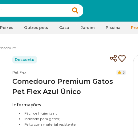
Peixes
Outros pets
Casa
Jardim
Piscina
Pr
medouro
Desconto
Pet Flex
5
Comedouro Premium Gatos
Pet Flex Azul Único
Informações
Fácil de higienizar;
Indicado para gatos;
Feito com material resistente.