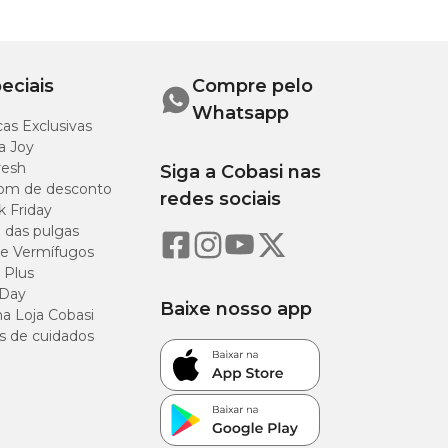
eciais
Compre pelo
Whatsapp
as Exclusivas
a Joy
resh
Siga a Cobasi nas
om de desconto
redes sociais
k Friday
o das pulgas
e Vermífugos
 Plus
 Day
Baixe nosso app
a Loja Cobasi
s de cuidados