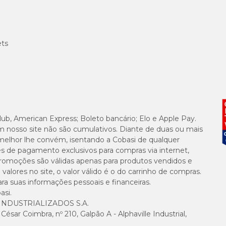
ets
lub, American Express; Boleto bancário; Elo e Apple Pay.
m nosso site não são cumulativos. Diante de duas ou mais
melhor lhe convém, isentando a Cobasi de qualquer
es de pagamento exclusivos para compras via internet,
e promoções são válidas apenas para produtos vendidos e
alores no site, o valor válido é o do carrinho de compras.
suas informações pessoais e financeiras.
asi.
NDUSTRIALIZADOS S.A.
sar Coimbra, nº 210, Galpão A - Alphaville Industrial,