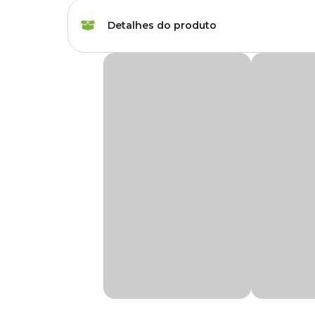
Raças de Gato
Todas as Raças
Detalhes do produto
Idade
Filhote, Adulto, Sênio
Comedouro Premium Gatos Pet Flex Azul
Característica
Simples
Os comedouros são itens muito importantes para quem tem
bichinho.
Marca
Pet Flex
O Comedouro Premium Gatos Pet Flex Azul traz conforto pa
ele facilita a higienização dando praticidade ao seu dia a dia
Cor
Azul
Medidas aproximadas
Gênero
Unissex
Alt: 4 cm x Larg: 15 cm x 16 cm.
Material
Plástico